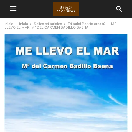
Inicio
Inicio
Sellos editoriales
Editorial Poesía eres tú
ME
LLEVO EL MAR. Mª DEL CARMEN BADILLO BAENA