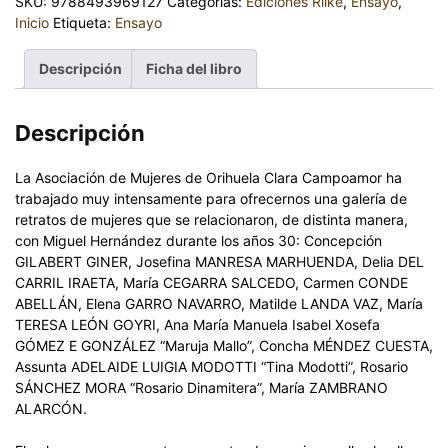
SKU:
9788493969127
Categorías:
Ediciones Rilke
,
Ensayo
,
Inicio
Etiqueta:
Ensayo
Descripción
Ficha del libro
Descripción
La Asociación de Mujeres de Orihuela Clara Campoamor ha
trabajado muy intensamente para ofrecernos una galería de
retratos de mujeres que se relacionaron, de distinta manera,
con Miguel Hernández durante los años 30: Concepción
GILABERT GINER, Josefina MANRESA MARHUENDA, Delia DEL
CARRIL IRAETA, María CEGARRA SALCEDO, Carmen CONDE
ABELLÁN, Elena GARRO NAVARRO, Matilde LANDA VAZ, María
TERESA LEÓN GOYRI, Ana María Manuela Isabel Xosefa
GÓMEZ E GONZÁLEZ “Maruja Mallo”, Concha MÉNDEZ CUESTA,
Assunta ADELAIDE LUIGIA MODOTTI “Tina Modotti”, Rosario
SÁNCHEZ MORA “Rosario Dinamitera”, María ZAMBRANO
ALARCÓN.