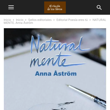
Inicio
Inicio
Sellos editoriales
Editorial Poesía eres tú
NATURAL
MENTE. Anna Åström