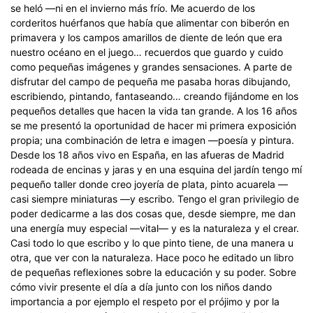
se heló —ni en el invierno más frío. Me acuerdo de los
corderitos huérfanos que había que alimentar con biberón en
primavera y los campos amarillos de diente de león que era
nuestro océano en el juego… recuerdos que guardo y cuido
como pequeñas imágenes y grandes sensaciones. A parte de
disfrutar del campo de pequeña me pasaba horas dibujando,
escribiendo, pintando, fantaseando… creando fijándome en los
pequeños detalles que hacen la vida tan grande. A los 16 años
se me presentó la oportunidad de hacer mi primera exposición
propia; una combinación de letra e imagen —poesía y pintura.
Desde los 18 años vivo en España, en las afueras de Madrid
rodeada de encinas y jaras y en una esquina del jardín tengo mí
pequeño taller donde creo joyería de plata, pinto acuarela —
casi siempre miniaturas —y escribo. Tengo el gran privilegio de
poder dedicarme a las dos cosas que, desde siempre, me dan
una energía muy especial —vital— y es la naturaleza y el crear.
Casi todo lo que escribo y lo que pinto tiene, de una manera u
otra, que ver con la naturaleza. Hace poco he editado un libro
de pequeñas reflexiones sobre la educación y su poder. Sobre
cómo vivir presente el día a día junto con los niños dando
importancia a por ejemplo el respeto por el prójimo y por la