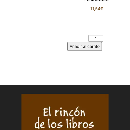
11,54
€
GRITO AHORA QUE AÚN
PUEDO – Jesús LORENZO
FERRANDEZ cantidad
Añadir al carrito