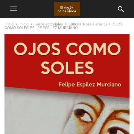
Inicio
Inicio
Sellos editoriales
Editorial Poesía eres tú
OJOS
COMO SOLES. FELIPE ESPÍLEZ MURCIANO