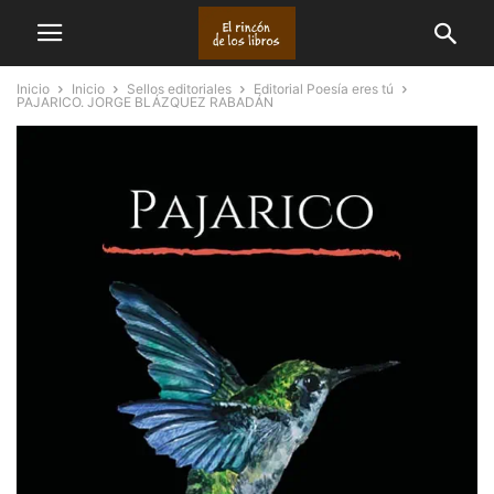
Inicio
Inicio
Sellos editoriales
Editorial Poesía eres tú
PAJARICO. JORGE BLÁZQUEZ RABADÁN