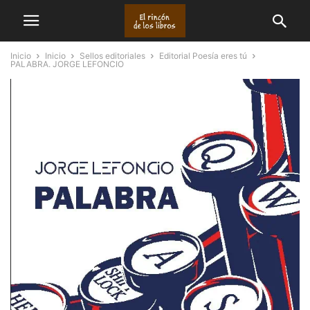
Inicio
Inicio
Sellos editoriales
Editorial Poesía eres tú
PALABRA. JORGE LEFONCIO