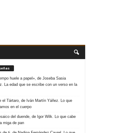
señas
iempo huele a papel», de Joseba Sasia
. La edad que se escribe con un verso en la
 el Tártaro, de Iván Martín Yáñez. Lo que
amos en el cuerpo
saico del duende, de Igor Wilk. Lo que cabe
a miga de pan
s de ti, de Nadina Fernández Caurel. Lo que