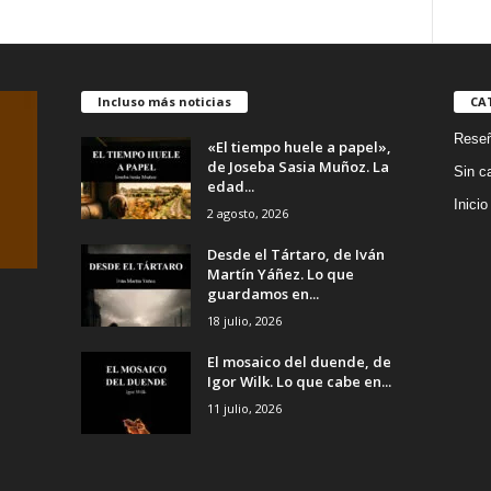
ACEBES
cantidad
Incluso más noticias
CA
Rese
«El tiempo huele a papel»,
EZ
de Joseba Sasia Muñoz. La
Sin c
edad...
RE
Inicio
d
2 agosto, 2026
Desde el Tártaro, de Iván
Martín Yáñez. Lo que
guardamos en...
18 julio, 2026
El mosaico del duende, de
Igor Wilk. Lo que cabe en...
11 julio, 2026