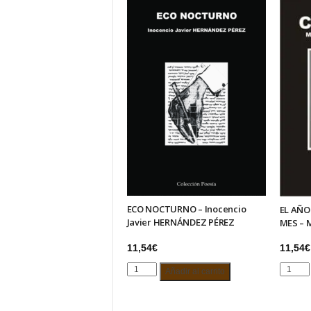
ECO NOCTURNO – Inocencio
EL AÑO
Javier HERNÁNDEZ PÉREZ
MES – 
11,54
€
11,54
€
ECO
EL
Añadir al carrito
NOCTURNO
AÑO
–
AL