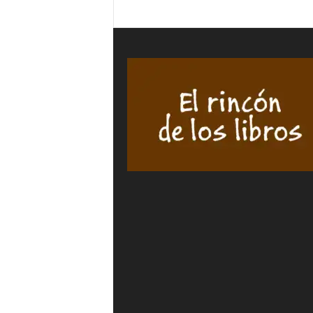
Inocencio
QUE
Javier
LE
HERNÁNDEZ
FALTÓ
PÉREZ
UN
cantidad
MES
-
Mayte
SANCH
SEMPE
cantida