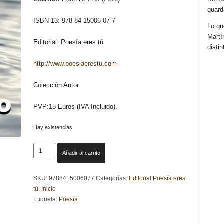
guard
ISBN-13: 978-84-15006-07-7
Lo qu
Martí
Editorial: Poesía eres tú
distin
http://www.poesiaerestu.com
Colección Autor
PVP:15 Euros (IVA Incluido).
Hay existencias
PARA
Añadir al carrito
NO
ZOZOBRAR
SKU:
9788415006077
Categorías:
Editorial Poesía eres
-
tú
,
Inicio
PACO
Etiqueta:
Poesía
BELLO
cantidad