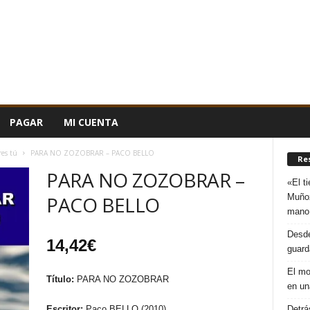
PAGAR
MI CUENTA
res tú
PARA NO ZOZOBRAR – PACO BELLO
Re
PARA NO ZOZOBRAR –
«El t
Muñoz
PACO BELLO
mano
Desde
14,42
€
guard
El mo
Título:
PARA NO ZOZOBRAR
en un
Detrá
Escritor:
Paco BELLO (2010)