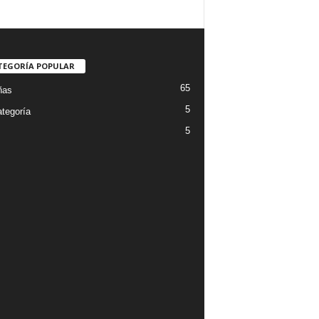
TEGORÍA POPULAR
65
ñas
5
ategoría
5