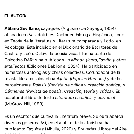
EL AUTOR:
Atilano Sevillano,
sayagués (Argusino de Sayago, 1954)
afincado en Valladolid, es Doctor en Filología Hispánica, Lcdo.
en Teoría de la literatura y Literatura comparada y Lcdo. en
Psicología. Está incluido en el Diccionario de Escritores de
Castilla y León. Cultiva la poesía visual, forma parte del
Colectivo DARt y ha publicado
La Mirada (lecto)Escrita y otros
arteFactos
(Ediciones Babilonia, 2024). Ha participado en
numerosas antologías y obras colectivas. Cofundador de la
revista literaria salmantina
Aljaba (Papeles literarios)
y de las
barcelonesas,
Poiesis (Revista de crítica y creación poética)
y
Cármenes (Revista de
poesía. Creación, teoría y crítica
). Es
coautor del libro de texto
Literatura española y universal
(McGraw-Hill, 1999).
Es un escritor que cultiva la Literatura breve. Su obra abarca
diversos géneros. Así, en el ámbito de la aforística, ha
publicado:
Esquirlas
(Alhulia, 2020) y
Breverías
(Libros del Aire,