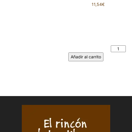
11,54
€
A VUELTAS CON EL
QUIJOTE. Don Quijote y
alguna de sus andanzas con
su orondo escudero Sancho
Panza. JULIA DE CAMPOS
MONSALVE cantidad
Añadir al carrito