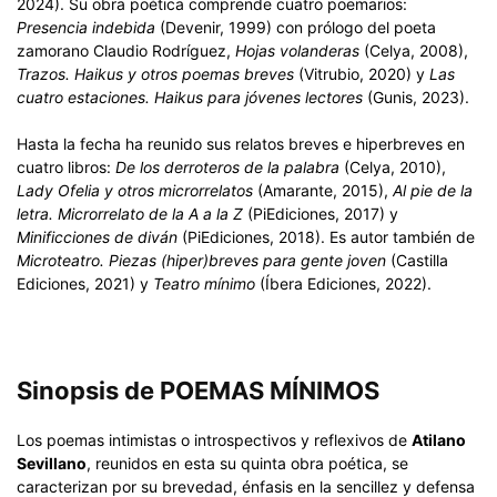
2024). Su obra poética comprende cuatro poemarios:
Presencia indebida
(Devenir, 1999) con prólogo del poeta
zamorano Claudio Rodríguez,
Hojas volanderas
(Celya, 2008),
Trazos.
Haikus y otros poemas breves
(Vitrubio, 2020) y
Las
cuatro estaciones.
Haikus para jóvenes lectores
(Gunis, 2023).
Hasta la fecha ha reunido sus relatos breves e hiperbreves en
cuatro libros:
De los derroteros de la palabra
(Celya, 2010),
Lady Ofelia y otros microrrelatos
(Amarante, 2015),
Al pie de la
letra. Microrrelato de la
A a la Z
(PiEdiciones, 2017) y
Minificciones de diván
(PiEdiciones, 2018). Es autor también de
Microteatro. Piezas (hiper)breves para gente joven
(Castilla
Ediciones, 2021) y
Teatro mínimo
(Íbera Ediciones, 2022).
Sinopsis de POEMAS MÍNIMOS
Los poemas intimistas o introspectivos y reflexivos de
Atilano
Sevillano
, reunidos en esta su quinta obra poética, se
caracterizan por su brevedad, énfasis en la sencillez y defensa