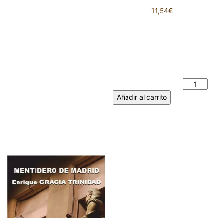
11,54
€
A VUELTAS CON EL
QUIJOTE. Don Quijote y
alguna de sus andanzas con
su orondo escudero Sancho
Panza. JULIA DE CAMPOS
MONSALVE cantidad
Añadir al carrito