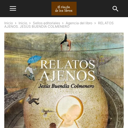
Inicio
Inicio
Sellos editoriales
Agencia del libro
RELATOS
AJENOS. JESÚS BUENDÍA COLMENERO