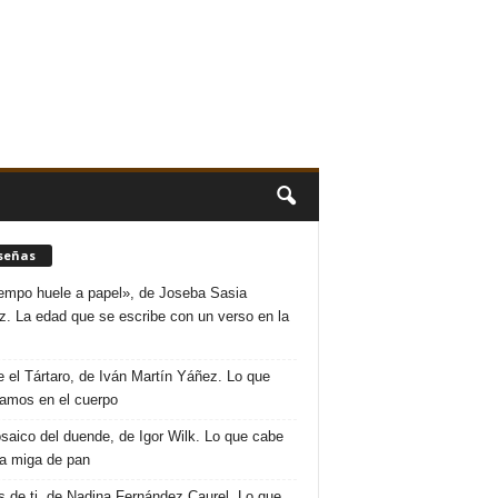
señas
iempo huele a papel», de Joseba Sasia
. La edad que se escribe con un verso en la
 el Tártaro, de Iván Martín Yáñez. Lo que
amos en el cuerpo
saico del duende, de Igor Wilk. Lo que cabe
a miga de pan
s de ti, de Nadina Fernández Caurel. Lo que