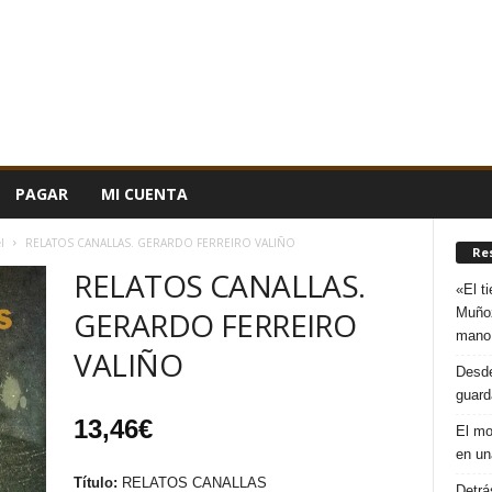
PAGAR
MI CUENTA
l
RELATOS CANALLAS. GERARDO FERREIRO VALIÑO
Re
RELATOS CANALLAS.
«El t
Muñoz
GERARDO FERREIRO
mano
VALIÑO
Desde
guard
13,46
€
El mo
en un
Título:
RELATOS CANALLAS
Detrá