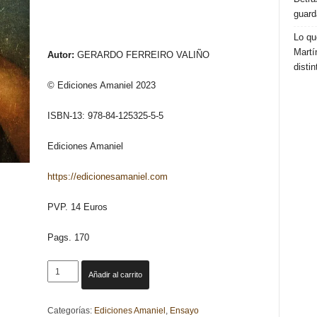
guard
Lo qu
Martí
Autor:
GERARDO FERREIRO VALIÑO
distin
© Ediciones Amaniel 2023
ISBN-13: 978-84-125325-5-5
Ediciones Amaniel
https://edicionesamaniel.com
PVP. 14 Euros
Pags. 170
RELATOS
Añadir al carrito
CANALLAS.
GERARDO
Categorías:
Ediciones Amaniel
,
Ensayo
FERREIRO