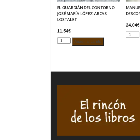
EL GUARDIÁN DEL CONTORNO.
MANUE
JOSÉ MARÍA LÓPEZ-ARCAS
DESCON
LOSTALET
24,04
€
11,54
€
MANUE
EL
MACHA
Añadir al carrito
GUARDIÁN
EL
DEL
GRAN
CONTORNO.
DESCO
JOSÉ
VOLUM
MARÍA
I
LÓPEZ-
cantida
ARCAS
LOSTALET
cantidad