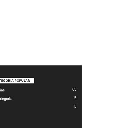
TEGORÍA POPULAR
65
ñas
5
ategoría
5