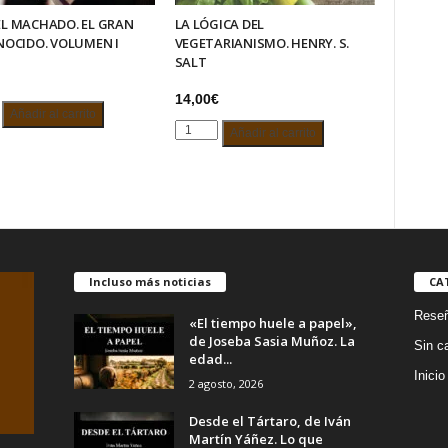
L MACHADO. EL GRAN
LA LÓGICA DEL
OCIDO. VOLUMEN I
VEGETARIANISMO. HENRY. S.
SALT
14,00
€
L
Añadir al carrito
LA
DO.
Añadir al carrito
LÓGICA
DEL
VEGETARIANISMO.
NOCIDO.
HENRY.
EN
S.
SALT
d
cantidad
Incluso más noticias
CA
Rese
«El tiempo huele a papel»,
de Joseba Sasia Muñoz. La
Sin c
edad...
Inicio
2 agosto, 2026
Desde el Tártaro, de Iván
Martín Yáñez. Lo que