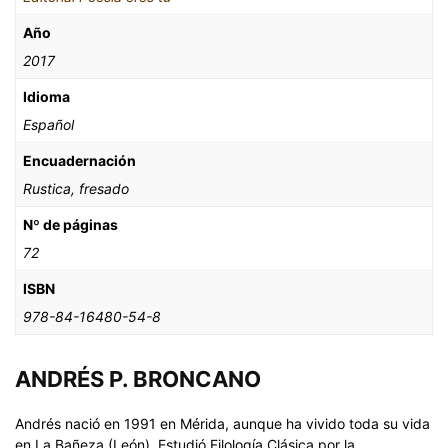
Año
2017
Idioma
Español
Encuadernación
Rustica, fresado
Nº de páginas
72
ISBN
978-84-16480-54-8
ANDRÉS P. BRONCANO
Andrés nació en 1991 en Mérida, aunque ha vivido toda su vida
en La Bañeza (León). Estudió Filología Clásica por la