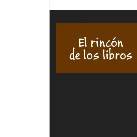
LA
Óscar
INDIFERENCIA
ALBERD
-
cantida
Javier
PÉREZ-
AYALA
cantidad