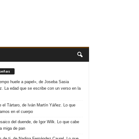
señas
iempo huele a papel», de Joseba Sasia
. La edad que se escribe con un verso en la
 el Tártaro, de Iván Martín Yáñez. Lo que
amos en el cuerpo
saico del duende, de Igor Wilk. Lo que cabe
a miga de pan
s de ti, de Nadina Fernández Caurel. Lo que