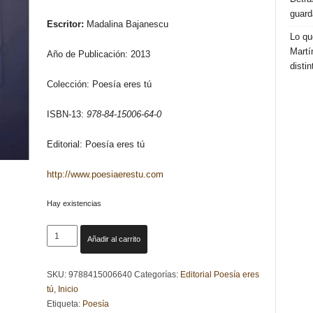
guard
Escritor:
Madalina Bajanescu
Lo qu
Martí
Año de Publicación: 2013
distin
Colección: Poesía eres tú
ISBN-13:
978-84-15006-64-0
Editorial: Poesía eres tú
http://www.poesiaerestu.com
Hay existencias
Sabor
Añadir al carrito
a
Luna
SKU:
9788415006640
Categorías:
Editorial Poesía eres
en
tú
,
Inicio
tus
Etiqueta:
Poesía
Labios.