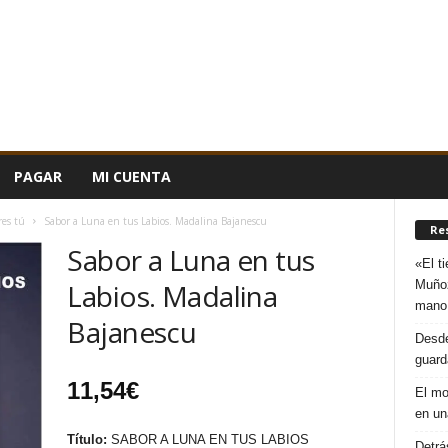
PAGAR
MI CUENTA
res tú
Sabor a Luna en tus Labios. Madalina Bajanescu
Re
Sabor a Luna en tus
«El t
Muñoz
Labios. Madalina
mano
Bajanescu
Desde
guard
11,54
€
El mo
en un
Título:
SABOR A LUNA EN TUS LABIOS
Detrá