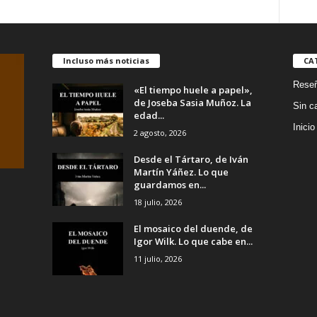
FALTÓ
UN
I
MES
d
-
Incluso más noticias
CA
Mayte
Rese
SANCHEZ
«El tiempo huele a papel»,
de Joseba Sasia Muñoz. La
SEMPERE
Sin c
edad...
cantidad
Inicio
2 agosto, 2026
Desde el Tártaro, de Iván
Martín Yáñez. Lo que
guardamos en...
18 julio, 2026
El mosaico del duende, de
Igor Wilk. Lo que cabe en...
11 julio, 2026