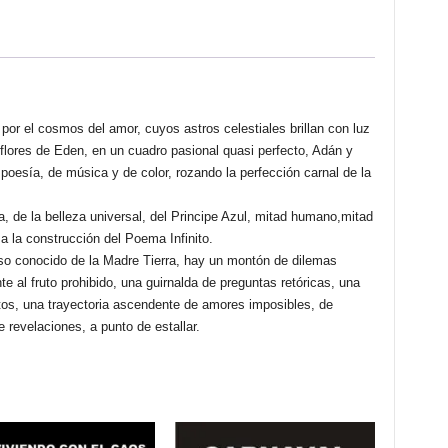
Madalina
Bajanescu
cantidad
or el cosmos del amor, cuyos astros celestiales brillan con luz
flores de Eden, en un cuadro pasional quasi perfecto, Adán y
poesía, de música y de color, rozando la perfección carnal de la
a, de la belleza universal, del Principe Azul, mitad humano,mitad
o¨ a la construcción del Poema Infinito.
erso conocido de la Madre Tierra, hay un montón de dilemas
nte al fruto prohibido, una guirnalda de preguntas retóricas, una
ntos, una trayectoria ascendente de amores imposibles, de
e revelaciones, a punto de estallar.