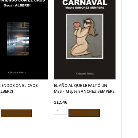
EL AÑO AL QUE LE FALTÓ UN
IENDO CON EL CAOS –
MES – Mayte SANCHEZ SEMPERE
ALBERDI
11,54
€
EL
IENDO
Añadir al carrito
Añadir al carrito
AÑO
AL
QUE
LE