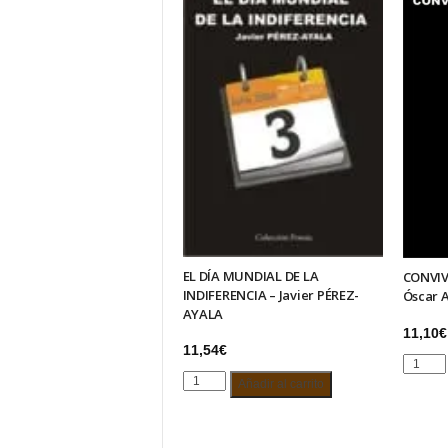
EL DÍA MUNDIAL DE LA
CONVIV
INDIFERENCIA – Javier PÉREZ-
Óscar 
AYALA
11,10
€
11,54
€
CONVIV
EL
CON
Añadir al carrito
DÍA
EL
MUNDIAL
CAOS
DE
–