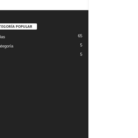
TEGORÍA POPULAR
65
ñas
5
ategoría
5