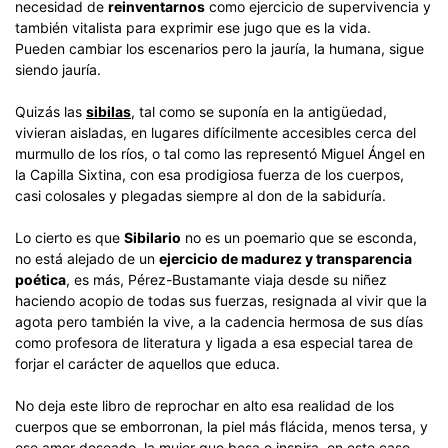
necesidad de
reinventarnos
como ejercicio de supervivencia y
también vitalista para exprimir ese jugo que es la vida.
Pueden cambiar los escenarios pero la jauría, la humana, sigue
siendo jauría.
Quizás las
sibilas
, tal como se suponía en la antigüedad,
vivieran aisladas, en lugares difícilmente accesibles cerca del
murmullo de los ríos, o tal como las representó Miguel Ángel en
la Capilla Sixtina, con esa prodigiosa fuerza de los cuerpos,
casi colosales y plegadas siempre al don de la sabiduría.
Lo cierto es que
Sibilario
no es un poemario que se esconda,
no está alejado de un
ejercicio de madurez y transparencia
poética
, es más, Pérez-Bustamante viaja desde su niñez
haciendo acopio de todas sus fuerzas, resignada al vivir que la
agota pero también la vive, a la cadencia hermosa de sus días
como profesora de literatura y ligada a esa especial tarea de
forjar el carácter de aquellos que educa.
No deja este libro de reprochar en alto esa realidad de los
cuerpos que se emborronan, la piel más flácida, menos tersa, y
ese amor deseado, la mujer que besa e inspira, en este caso,