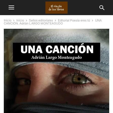
Inicio
Inicio
Sellos editoriales
Editorial Poesía eres tú
UNA
CANCIÓN. Adrián LARGO MONTEAGUDO