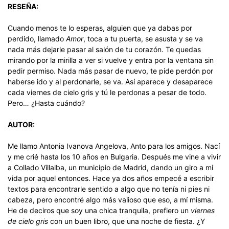
RESEÑA:
Cuando menos te lo esperas, alguien que ya dabas por
perdido, llamado
Amor
, toca a tu puerta, se asusta y se va
nada más dejarle pasar al salón de tu corazón. Te quedas
mirando por la mirilla a ver si vuelve y entra por la ventana sin
pedir permiso. Nada más pasar de nuevo, te pide perdón por
haberse ido y al perdonarle, se va. Así aparece y desaparece
cada viernes de cielo gris y tú le perdonas a pesar de todo.
Pero… ¿Hasta cuándo?
AUTOR:
Me llamo Antonia Ivanova Angelova, Anto para los amigos. Nací
y me crié hasta los 10 años en Bulgaria. Después me vine a vivir
a Collado Villalba, un municipio de Madrid, dando un giro a mi
vida por aquel entonces. Hace ya dos años empecé a escribir
textos para encontrarle sentido a algo que no tenía ni pies ni
cabeza, pero encontré algo más valioso que eso, a mí misma.
He de deciros que soy una chica tranquila, prefiero un
viernes
de cielo gris
con un buen libro, que una noche de fiesta. ¿Y