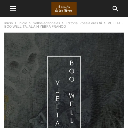
Inicio
Inicio
Sellos editoriales
Editorial Poesía eres tú
VUELTA -
BOO WELL TA. ALAIN YEBRA FRANCO