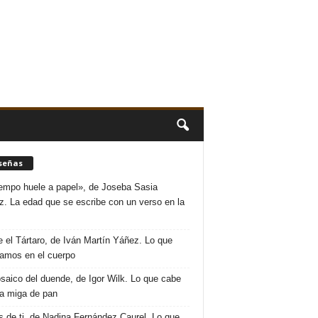
señas
iempo huele a papel», de Joseba Sasia
. La edad que se escribe con un verso en la
 el Tártaro, de Iván Martín Yáñez. Lo que
amos en el cuerpo
saico del duende, de Igor Wilk. Lo que cabe
a miga de pan
s de ti, de Nadina Fernández Caurel. Lo que