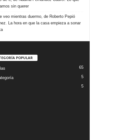
amos sin querer
e veo mientras duermo, de Roberto Pepió
nez. La hora en que la casa empieza a sonar
ta
TEGORÍA POPULAR
65
ñas
5
ategoría
5