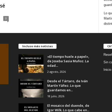
osé
guard
Lo qu
Martí
0
distin
Incluso más noticias
CA
Rese
«El tiempo huele a papel»,
de Joseba Sasia Muñoz. La
Sin c
edad...
Inicio
2 agosto, 2026
Desde el Tártaro, de Iván
Martín Yáñez. Lo que
guardamos en...
18 julio, 2026
El mosaico del duende, de
Igor Wilk. Lo que cabe en...