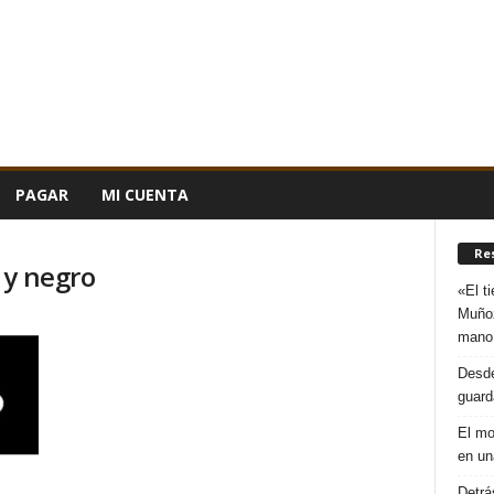
PAGAR
MI CUENTA
Re
 y negro
«El t
Muñoz
mano
Desde
guard
El mo
en un
Detrá