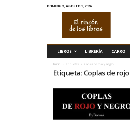
DOMINGO, AGOSTO 9, 2026
E
l
r
i
n
c
ó
LIBROS
LIBRERÍA
CARRO
n
d
Inicio
Etiquetas
Coplas de rojo y negro
e
Etiqueta: Coplas de rojo
l
o
s
l
i
b
r
o
s