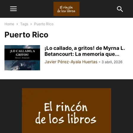
Home
Tags
Puerto Rico
Puerto Rico
¡Lo callado, a gritos! de Myrna L.
Betancourt: La memoria que...
Javier Pérez-Ayala Huertas
-
3 abril, 2026