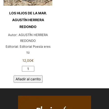
LOS HIJOS DE LA MAR.
AGUSTÍN HERRERA
REDONDO
Autor:
AGUSTÍN HERRERA
REDONDO
Editorial:
Editorial Poesía eres
tú
12,00
€
LOS
HIJOS
Añadir al carrito
DE
LA
MAR.
AGUSTÍN
HERRERA