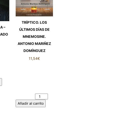
TRÍPTICO. LOS
A –
ÚLTIMOS DÍAS DE
HADO
MNEMOSINE.
ANTONIO MARIÑEZ
DOMÍNGUEZ
A -
11,54
€
ADO
TRÍPTICO. LOS
ad
ÚLTIMOS DÍAS DE
MNEMOSINE.
ANTONIO MARIÑEZ
DOMÍNGUEZ
cantidad
Añadir al carrito