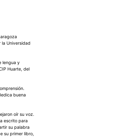
 Zaragoza
r la Universidad
e lengua y
CIP Huarte, del
comprensión.
 dedica buena
jaron oír su voz.
a escrito para
rtir su palabra
 su primer libro,