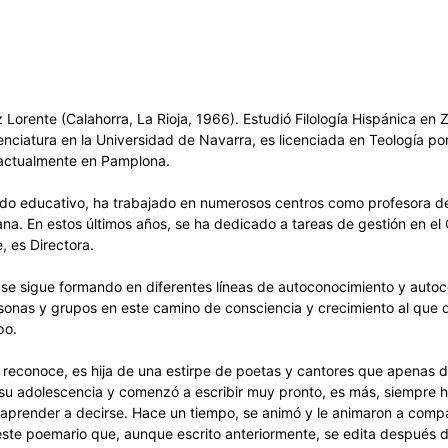
 Lorente (Calahorra, La Rioja, 1966). Estudió Filología Hispánica en
enciatura en la Universidad de Navarra, es licenciada en Teología po
 actualmente en Pamplona.
do educativo, ha trabajado en numerosos centros como profesora d
lana. En estos últimos años, se ha dedicado a tareas de gestión en el 
, es Directora.
se sigue formando en diferentes líneas de autoconocimiento y auto
onas y grupos en este camino de consciencia y crecimiento al que
po.
reconoce, es hija de una estirpe de poetas y cantores que apenas de
su adolescencia y comenzó a escribir muy pronto, es más, siempre h
prender a decirse. Hace un tiempo, se animó y le animaron a compa
 este poemario que, aunque escrito anteriormente, se edita después de