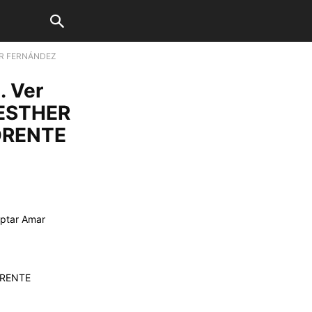
ER FERNÁNDEZ
 Ver
 ESTHER
ORENTE
ptar Amar
ORENTE