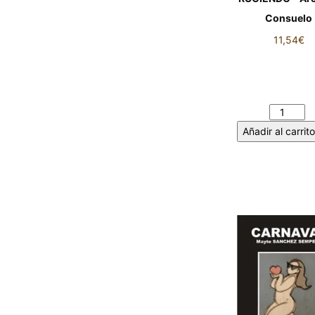
Consuelo
11,54
€
ENSEGUIDA VU
RUGIENDO - Arc
Consuelo cant
Añadir al carrito