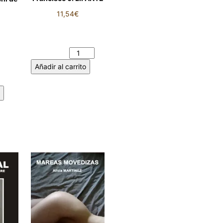
11,54
€
DESDE QUE LLUEVE.
Francisco J. LIFANTE
ELVO
cantidad
hi de
Añadir al carrito
idad