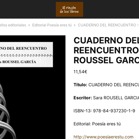
llos editoriales
Editorial Poesía eres tú
CUADERNO DEL REENCUENTRO – 
CUADERNO DE
REENCUENTRO 
ROUSSEL GARC
11,54
€
Título:
CUADERNO DEL REENC
Escritor:
Sara ROUSELL GARCIA
ISBN-13: 978-84-937230-1-9
Editorial: Poesía eres tú
http://www.poesiaerestu.com