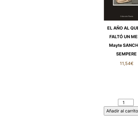
EL AÑO AL QU
FALTÓ UN ME
Mayte SANC
SEMPERE
11,54
€
EL AÑO AL QUE
FALTÓ UN ME
Mayte SANCH
SEMPERE cant
Añadir al carrito