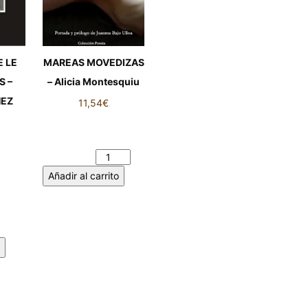
MAREAS MOVEDIZAS
E LE
– Alicia Montesquiu
S –
HEZ
11,54
€
MAREAS MOVEDIZAS
- Alicia Montesquiu
cantidad
 LE
Añadir al carrito
S -
EZ
idad