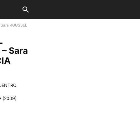
Sara ROUSSEL
L
– Sara
IA
UENTRO
 (2009)