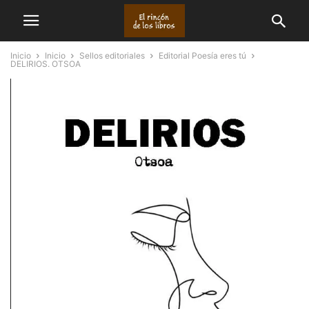
Inicio
Inicio
Sellos editoriales
Editorial Poesía eres tú
DELIRIOS. OTSOA