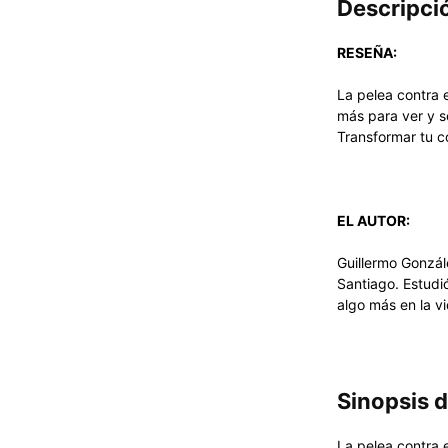
Descripci
RESEÑA:
La pelea contra e
más para ver y s
Transformar tu c
EL AUTOR:
Guillermo Gonzál
Santiago. Estudi
algo más en la vi
Sinopsis
La pelea contra e