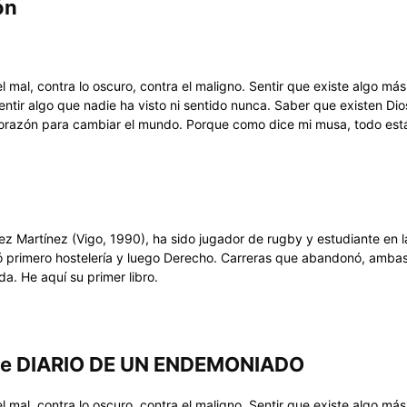
ón
l mal, contra lo oscuro, contra el maligno. Sentir que existe algo más
entir algo que nadie ha visto ni sentido nunca. Saber que existen Dio
orazón para cambiar el mundo. Porque como dice mi musa, todo está
ez Martínez (Vigo, 1990), ha sido jugador de rugby y estudiante en 
ó primero hostelería y luego Derecho. Carreras que abandonó, amba
da. He aquí su primer libro.
 de DIARIO DE UN ENDEMONIADO
l mal, contra lo oscuro, contra el maligno. Sentir que existe algo más