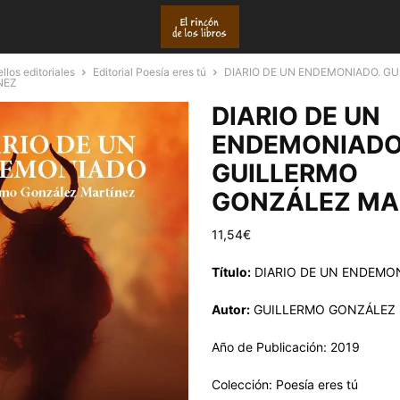
llos editoriales
Editorial Poesía eres tú
DIARIO DE UN ENDEMONIADO. G
NEZ
DIARIO DE UN
ENDEMONIADO
GUILLERMO
GONZÁLEZ MA
11,54
€
Título:
DIARIO DE UN ENDEMO
Autor:
GUILLERMO GONZÁLEZ 
Año de Publicación: 2019
Colección: Poesía eres tú