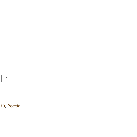
 GUILLERMO
d
 tú
,
Poesía