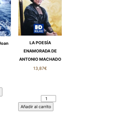
LA POESÍA
Joan
ENAMORADA DE
T
ANTONIO MACHADO
13,87
€
Joan
idad
LA POESÍA
ENAMORADA DE
ANTONIO MACHADO
cantidad
Añadir al carrito