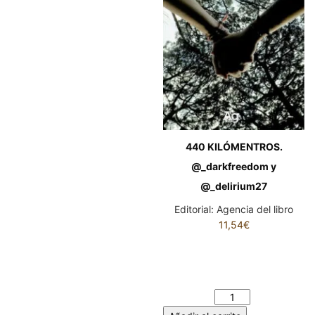
440 KILÓMENTROS.
@_darkfreedom y
@_delirium27
Editorial:
Agencia del libro
11,54
€
440 KILÓMENTROS.
@_darkfreedom y
@_delirium27 cantidad