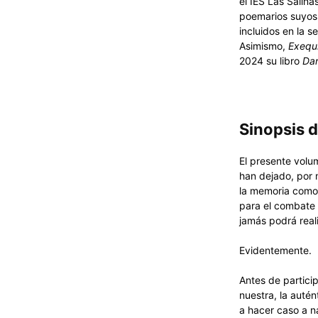
el IES Las Salin
poemarios suyos
incluidos en la 
Asimismo,
Exequi
2024 su libro
Da
Sinopsis 
El presente volu
han dejado, por 
la memoria como 
para el combate 
jamás podrá real
Evidentemente.
Antes de partici
nuestra, la auté
a hacer caso a n