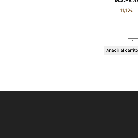
MACHAD
11,10
€
CAMPOS D
CASTILLA -
ANTONIO MAC
cantidad
Añadir al carrito