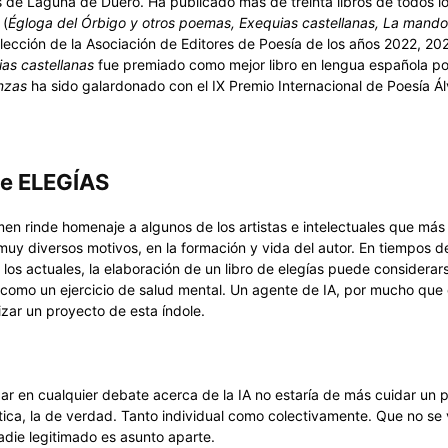
as de Laguna de Duero. Ha publicado más de treinta libros de todos l
 (
Égloga del Órbigo y otros poemas, Exequias castellanas, La mando
selección de la Asociación de Editores de Poesía de los años 2022, 20
as castellanas
fue premiado como mejor libro en lengua española po
nzas
ha sido galardonado con el IX Premio Internacional de Poesía Ál
de ELEGÍAS
men rinde homenaje a algunos de los artistas e intelectuales que más
muy diversos motivos, en la formación y vida del autor. En tiempos de
los actuales, la elaboración de un libro de elegías puede considerar
como un ejercicio de salud mental. Un agente de IA, por mucho que
izar un proyecto de esta índole.
par en cualquier debate acerca de la IA no estaría de más cuidar un 
ntica, la de verdad. Tanto individual como colectivamente. Que no se 
adie legitimado es asunto aparte.