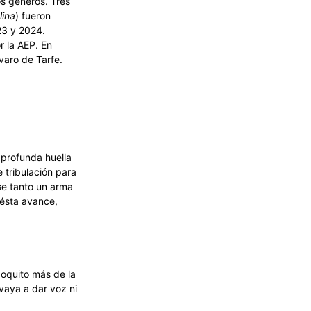
os géneros. Tres
lina
) fueron
23 y 2024.
r la AEP. En
varo de Tarfe.
 profunda huella
 tribulación para
se tanto un arma
 ésta avance,
poquito más de la
vaya a dar voz ni