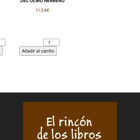
O
DEL OLMO HERRERO
11,54
€
E
EL AMOR Y LAS
PALABRAS. MARÍA
HADO
DEL OLMO HERRERO
cantidad
Añadir al carrito