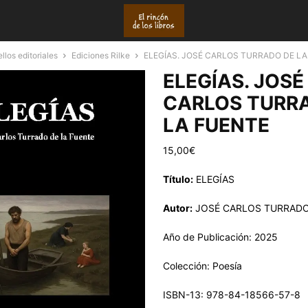
llos editoriales
Ediciones Rilke
ELEGÍAS. JOSÉ CARLOS TURRADO DE LA
ELEGÍAS. JOSÉ
CARLOS TURR
LA FUENTE
15,00
€
Título:
ELEGÍAS
Autor:
JOSÉ CARLOS TURRADO
Año de Publicación: 2025
Colección: Poesía
ISBN-13: 978-84-18566-57-8