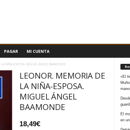
PAGAR
MI CUENTA
LA NIÑA-ESPOSA. MIGUEL ÁNGEL BAAMONDE
Re
LEONOR. MEMORIA DE
«El t
Muñoz
LA NIÑA-ESPOSA.
mano
MIGUEL ÁNGEL
Desde
BAAMONDE
guard
El mo
en un
18,49
€
Detrá