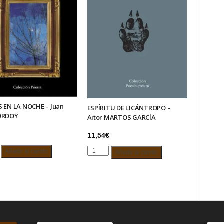
S EN LA NOCHE – Juan
ESPÍRITU DE LICÁNTROPO –
ORDOY
Aitor MARTOS GARCÍA
11,54
€
OS
ESPÍRITU
Añadir al carrito
Añadir al carrito
DE
LICÁNTROPO
–
Aitor
MARTOS
GARCÍA
Y