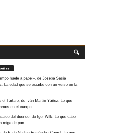
señas
iempo huele a papel», de Joseba Sasia
. La edad que se escribe con un verso en la
 el Tártaro, de Iván Martín Yáñez. Lo que
amos en el cuerpo
saico del duende, de Igor Wilk. Lo que cabe
a miga de pan
s de ti, de Nadina Fernández Caurel. Lo que