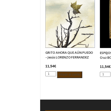
GRITO AHORA QUE AÚN PUEDO
ESPEJO
– Jesús LORENZO FERRANDEZ
Cruz B
11,54
€
11,54
€
GRITO
ESPEJ
Añadir al carrito
AHORA
EN
QUE
LA
AÚN
NOCHE
PUEDO
-
–
Juan
Jesús
Cruz
LORENZO
BORDO