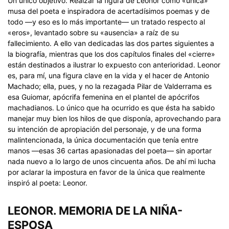
Un único objetivo. Realzar la figura de Leonor como «única»
musa del poeta e inspiradora de acertadísimos poemas y de
todo —y eso es lo más importante— un tratado respecto al
«eros», levantado sobre su «ausencia» a raíz de su
fallecimiento. A ello van dedicadas las dos partes siguientes a
la biografía, mientras que los dos capítulos finales del «cierre»
están destinados a ilustrar lo expuesto con anterioridad. Leonor
es, para mí, una figura clave en la vida y el hacer de Antonio
Machado; ella, pues, y no la rezagada Pilar de Valderrama es
esa Guiomar, apócrifa femenina en el plantel de apócrifos
machadianos. Lo único que ha ocurrido es que ésta ha sabido
manejar muy bien los hilos de que disponía, aprovechando para
su intención de apropiación del personaje, y de una forma
malintencionada, la única documentación que tenía entre
manos —esas 36 cartas apasionadas del poeta— sin aportar
nada nuevo a lo largo de unos cincuenta años. De ahí mi lucha
por aclarar la impostura en favor de la única que realmente
inspiró al poeta: Leonor.
LEONOR. MEMORIA DE LA NIÑA-
ESPOSA