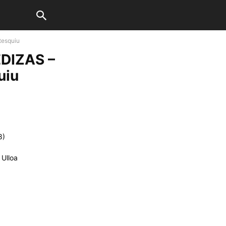
esquiu
DIZAS –
uiu
8)
 Ulloa