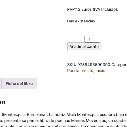
PVP:12 Euros (IVA Incluido).
Hay existencias
MAREAS MOVEDIZAS - Alicia Mo
cantidad
Añadir al carrito
SKU:
9788493590390
Categor
Poesía eres tú
,
Inicio
Ficha del libro
ón
 (Montesquiu, Barcelona). La actriz Alicia Montesquiu escribre bajo 
nos presenta su primer libro de poemas Mareas Movedizas, un cuad
sensible, capaz de mover y agitar el ánimo. Un poemario que infunde 