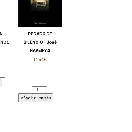
A –
PECADO DE
LANCO
SILENCIO – José
NAVEIRAS
11,54
€
 -
ANCO
PECADO DE
SILENCIO – José
NAVEIRAS cantidad
Añadir al carrito