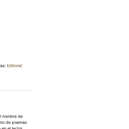
ntesquiu
ías:
Editorial
el nombre de
erno de poemas
en el lector