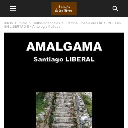
Inicio
Inicio
Sellos editoriales
Editorial Poesía eres tú
POETAS
EN LIBERTAD 8 – Antología Poética