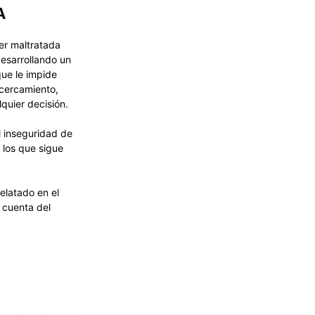
A
jer maltratada
desarrollando un
que le impide
acercamiento,
quier decisión.
l inseguridad de
 los que sigue
elatado en el
 cuenta del