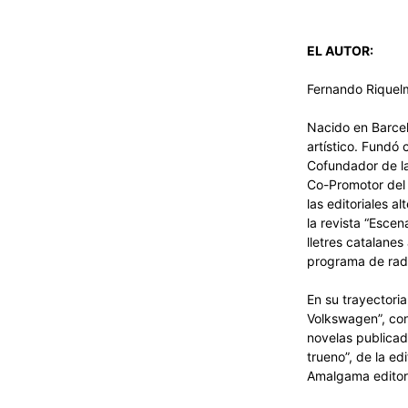
EL AUTOR:
Fernando Riquelm
Nacido en Barcel
artístico. Fundó 
Cofundador de la 
Co-Promotor del 
las editoriales al
la revista “Escen
lletres catalanes
programa de radi
En su trayectoria
Volkswagen”, con
novelas publicada
trueno”, de la ed
Amalgama editor