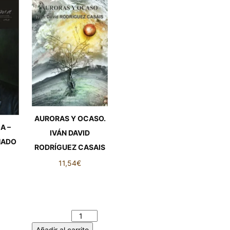
AURORAS Y OCASO.
A –
IVÁN DAVID
HADO
RODRÍGUEZ CASAIS
11,54
€
AURORAS Y OCASO.
A -
IVÁN DAVID
ADO
RODRÍGUEZ CASAIS
ad
cantidad
Añadir al carrito