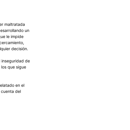
jer maltratada
desarrollando un
que le impide
acercamiento,
quier decisión.
l inseguridad de
 los que sigue
elatado en el
 cuenta del