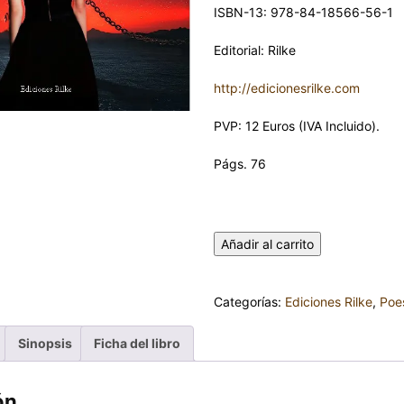
ISBN-13: 978-84-18566-56-1
Editorial: Rilke
http://edicionesrilke.com
PVP: 12 Euros (IVA Incluido).
Págs. 76
SI AÚN SIGUES AQUÍ, ES QUE E
FERNANDO RIQUELME cantida
Añadir al carrito
Categorías:
Ediciones Rilke
,
Poe
Sinopsis
Ficha del libro
ón