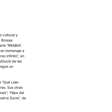
 cultural y
n Brossa.
 arte “RRABIA”.
s en homenaje a
rso infinito”, en
titució de les
amigos un
a “Qué Leer-
res. Sus otras
es”; “Hijos del
Guerra Sucia”, de