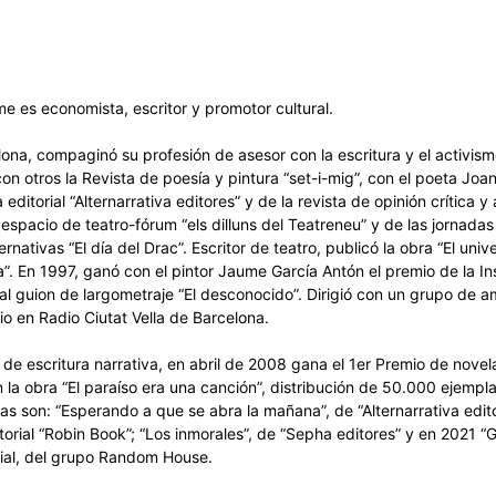
e es economista, escritor y promotor cultural.
ona, compaginó su profesión de asesor con la escritura y el activismo
con otros la Revista de poesía y pintura “set-i-mig”, con el poeta Joa
editorial “Alternarrativa editores” y de la revista de opinión crítica y
espacio de teatro-fórum “els dilluns del Teatreneu” y de las jornada
ternativas “El día del Drac”. Escritor de teatro, publicó la obra “El unive
a”. En 1997, ganó con el pintor Jaume García Antón el premio de la Ins
 al guion de largometraje “El desconocido”. Dirigió con un grupo de 
o en Radio Ciutat Vella de Barcelona.
 de escritura narrativa, en abril de 2008 gana el 1er Premio de novel
 la obra “El paraíso era una canción”, distribución de 50.000 ejempla
s son: “Esperando a que se abra la mañana”, de “Alternarrativa editor
itorial “Robin Book”; “Los inmorales”, de “Sepha editores” y en 2021 “
ial, del grupo Random House.