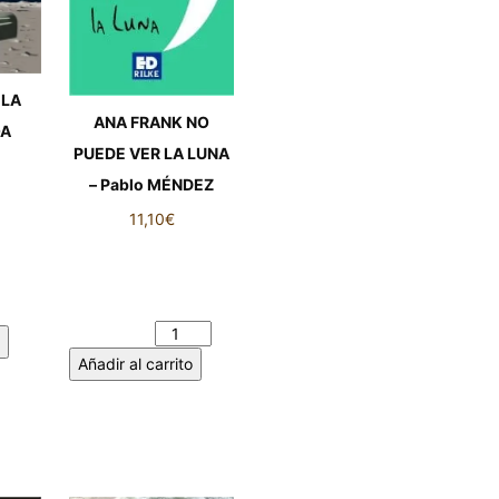
 LA
ANA FRANK NO
OA
PUEDE VER LA LUNA
– Pablo MÉNDEZ
11,10
€
 LA
ANA FRANK NO
A
PUEDE VER LA LUNA
dad
- Pablo MÉNDEZ
cantidad
Añadir al carrito