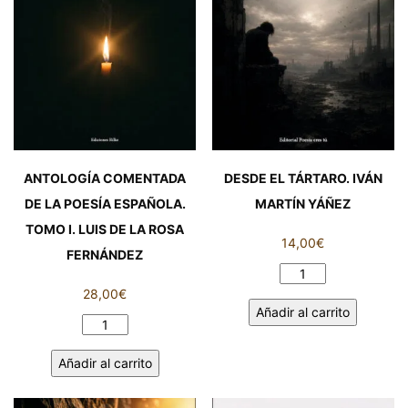
DE
LA
ROSA
FERNÁNDEZ
cantidad
ANTOLOGÍA COMENTADA
DESDE EL TÁRTARO. IVÁN
DE LA POESÍA ESPAÑOLA.
MARTÍN YÁÑEZ
TOMO I. LUIS DE LA ROSA
14,00
€
FERNÁNDEZ
DESDE
28,00
€
EL
Añadir al carrito
TÁRTARO.
ANTOLOGÍA
IVÁN
COMENTADA
MARTÍN
Añadir al carrito
DE
YÁÑEZ
LA
cantidad