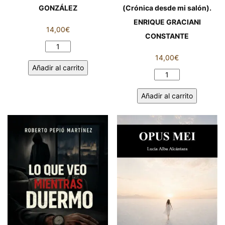
GONZÁLEZ
(Crónica desde mi salón).
ENRIQUE GRACIANI
14,00
€
CONSTANTE
ALMA
14,00
€
TÉTRICA.
Añadir al carrito
MIGUEL
SEVILLA
GONZÁLEZ
EN
cantidad
Añadir al carrito
PRIMAVERA
(Crónica
desde
mi
salón).
ENRIQUE
GRACIANI
CONSTANTE
cantidad