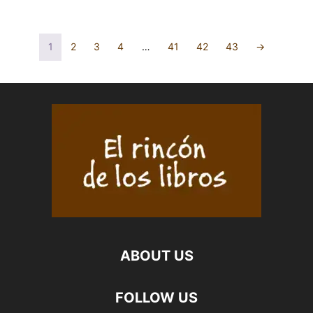
OLVIDES.
LA
RODRIGO
SIERPE.
EDO
MARÍA
1
2
3
4
…
41
42
43
→
MORALES
ÁNGELES
cantidad
SOLÍS
DEL
RÍO
cantidad
ABOUT US
FOLLOW US