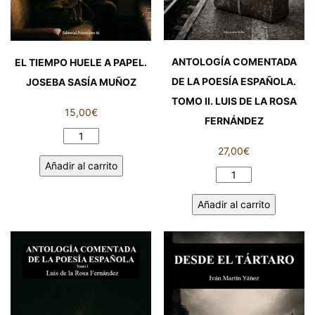
ANTOLOGÍA COMENTADA
EL TIEMPO HUELE A PAPEL.
DE LA POESÍA ESPAÑOLA.
JOSEBA SASÍA MUÑOZ
TOMO II. LUIS DE LA ROSA
15,00
€
FERNÁNDEZ
EL
27,00
€
TIEMPO
Añadir al carrito
HUELE
ANTOLOGÍA
A
COMENTADA
PAPEL.
Añadir al carrito
DE
JOSEBA
LA
SASÍA
POESÍA
MUÑOZ
ESPAÑOLA.
cantidad
TOMO
II.
LUIS