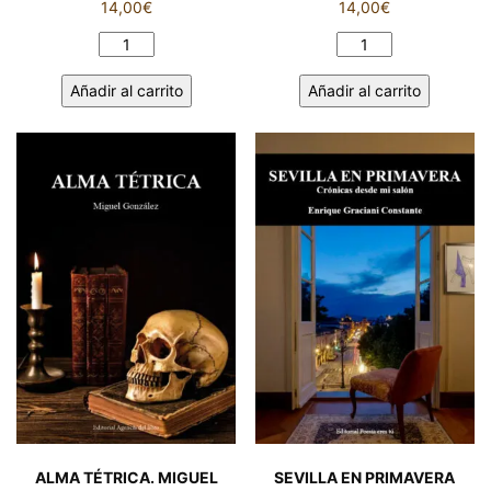
14,00
€
14,00
€
EL
DETRÁS
MOSAICO
DE
Añadir al carrito
Añadir al carrito
DEL
TI.
DUENDE.
NADINA
IGOR
FERNÁNDEZ
WILK
CAUREL
cantidad
cantidad
ALMA TÉTRICA. MIGUEL
SEVILLA EN PRIMAVERA