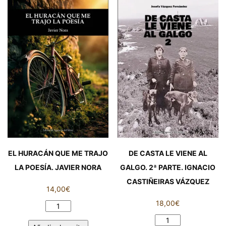
POESÍA
ESPAÑOLA.
TOMO
I.
LUIS
DE
LA
ROSA
FERNÁNDEZ
cantidad
EL HURACÁN QUE ME TRAJO
DE CASTA LE VIENE AL
LA POESÍA. JAVIER NORA
GALGO. 2ª PARTE. IGNACIO
CASTIÑEIRAS VÁZQUEZ
14,00
€
18,00
€
EL
HURACÁN
DE