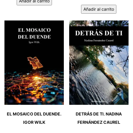
Añadir al carrito
QUE
CASTA
Añadir al carrito
ME
LE
TRAJO
VIENE
LA
AL
POESÍA.
GALGO.
JAVIER
2ª
NORA
PARTE.
cantidad
IGNACIO
CASTIÑEIRAS
VÁZQUEZ
cantidad
EL MOSAICO DEL DUENDE.
DETRÁS DE TI. NADINA
IGOR WILK
FERNÁNDEZ CAUREL