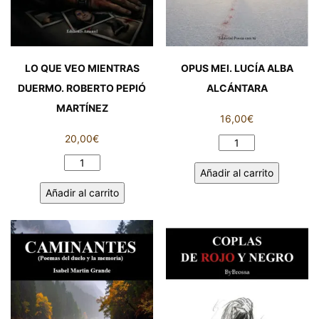
LO QUE VEO MIENTRAS
OPUS MEI. LUCÍA ALBA
DUERMO. ROBERTO PEPIÓ
ALCÁNTARA
MARTÍNEZ
16,00
€
20,00
€
OPUS
MEI.
LO
Añadir al carrito
LUCÍA
QUE
Añadir al carrito
ALBA
VEO
ALCÁNTARA
MIENTRAS
cantidad
DUERMO.
ROBERTO
PEPIÓ
MARTÍNEZ
cantidad