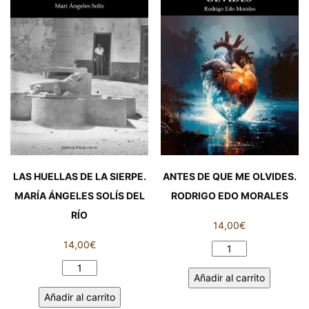
memoria).
cantidad
ISABEL
MARTIN
GRANDE
cantidad
LAS HUELLAS DE LA SIERPE.
ANTES DE QUE ME OLVIDES.
MARÍA ÁNGELES SOLÍS DEL
RODRIGO EDO MORALES
RÍO
14,00
€
14,00
€
ANTES
DE
LAS
Añadir al carrito
QUE
HUELLAS
Añadir al carrito
ME
DE