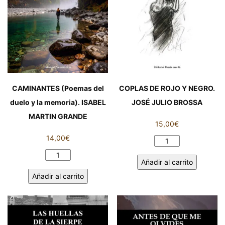
CAMINANTES (Poemas del
COPLAS DE ROJO Y NEGRO.
duelo y la memoria). ISABEL
JOSÉ JULIO BROSSA
MARTIN GRANDE
15,00
€
14,00
€
COPLAS
DE
CAMINANTES
Añadir al carrito
ROJO
(Poemas
Añadir al carrito
Y
del
NEGRO.
duelo
JOSÉ
y
JULIO
la
BROSSA