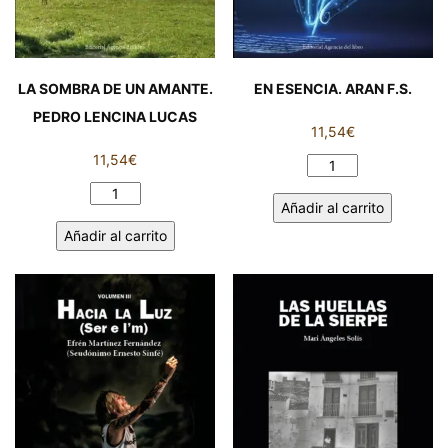
LA SOMBRA DE UN AMANTE.
EN ESENCIA. ARAN F.S.
PEDRO LENCINA LUCAS
11,54
€
11,54
€
EN
ESENCIA.
LA
Añadir al carrito
ARAN
SOMBRA
Añadir al carrito
F.S.
DE
cantidad
UN
AMANTE.
PEDRO
LENCINA
LUCAS
cantidad