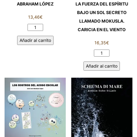
LA FUERZA DEL ESPÍRITU
ABRAHAM LÓPEZ
BAJO UN SOL SECRETO
13,46
€
LLAMADO MOKUSLA.
DICCIONARIO
CARICIA EN EL VIENTO
BÁSICO
Añadir al carrito
ILUSTRADO
16,35
€
DEL
LA
ACOSO
FUERZA
ESCOLAR.
Añadir al carrito
DEL
JOSÉ
ESPÍRITU
LUIS
BAJO
ABRAHAM
UN
LÓPEZ
SOL
cantidad
SECRETO
LLAMADO
MOKUSLA.
CARICIA
EN