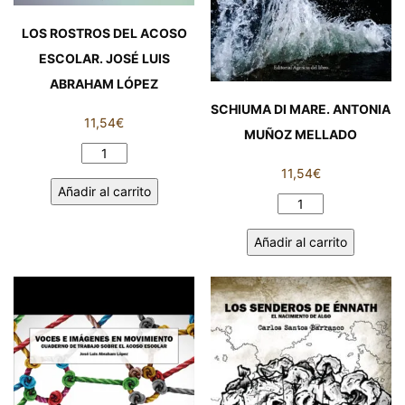
EL
LOS ROSTROS DEL ACOSO
VIENTO
cantidad
ESCOLAR. JOSÉ LUIS
ABRAHAM LÓPEZ
SCHIUMA DI MARE. ANTONIA
11,54
€
MUÑOZ MELLADO
LOS
11,54
€
ROSTROS
Añadir al carrito
DEL
SCHIUMA
ACOSO
DI
ESCOLAR.
Añadir al carrito
MARE.
JOSÉ
ANTONIA
LUIS
MUÑOZ
ABRAHAM
MELLADO
LÓPEZ
cantidad
cantidad