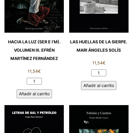
HACIA LA LUZ (SER E I’M).
LAS HUELLAS DE LA SIERPE.
VOLUMEN III. EFRÉN
MARI ÁNGELES SOLÍS
MARTÍNEZ FERNÁNDEZ
11,54
€
11,54
€
LAS
HUELLAS
HACIA
Añadir al carrito
DE
LA
Añadir al carrito
LA
LUZ
SIERPE.
(SER
MARI
E
ÁNGELES
I’M).
SOLÍS
VOLUMEN
cantidad
III.