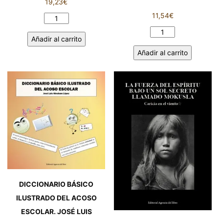
19,23
€
11,54
€
LIBRO
DE
PINCELES
Añadir al carrito
RELATOS.
Y
Añadir al carrito
THE
RIMAS
CHINATOWN’S
PARA
LORD
ROSAS
cantidad
Y
ESPINAS.
ANTONIO
DEL
BARRIO
ESTREMERA
cantidad
DICCIONARIO BÁSICO
ILUSTRADO DEL ACOSO
ESCOLAR. JOSÉ LUIS