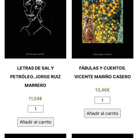
EFRÉN
MARTÍNEZ
FERNÁNDEZ
cantidad
LETRAS DE SAL Y
FÁBULAS Y CUENTOS.
PETRÓLEO. JORGE RUIZ
VICENTE MARIÑO CASERO
MARRERO
13,46
€
11,54
€
FÁBULAS
Y
LETRAS
Añadir al carrito
CUENTOS.
DE
Añadir al carrito
VICENTE
SAL
MARIÑO
Y
CASERO