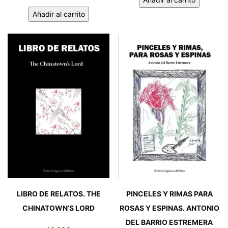
EL
DE
Añadir al carrito
BAILARÍN
LA
SORDO
IMAGINACIÓN.
cantidad
VICENTE
MARIÑO
CASERO
cantidad
LIBRO DE RELATOS. THE
PINCELES Y RIMAS PARA
CHINATOWN’S LORD
ROSAS Y ESPINAS. ANTONIO
DEL BARRIO ESTREMERA