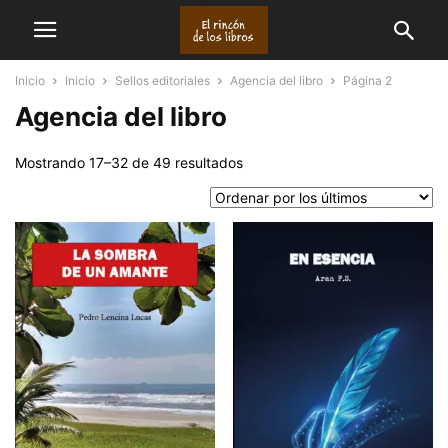
Inicio
Inicio
Sellos editoriales
Agencia del libro
Página 2
Agencia del libro
Ordenado
Mostrando 17–32 de 49 resultados
por
los
últimos