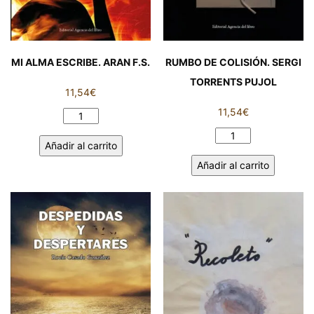
MI ALMA ESCRIBE. ARAN F.S.
RUMBO DE COLISIÓN. SERGI
TORRENTS PUJOL
11,54
€
11,54
€
MI
ALMA
RUMBO
Añadir al carrito
ESCRIBE.
DE
Añadir al carrito
ARAN
COLISIÓN.
F.S.
SERGI
cantidad
TORRENTS
PUJOL
cantidad