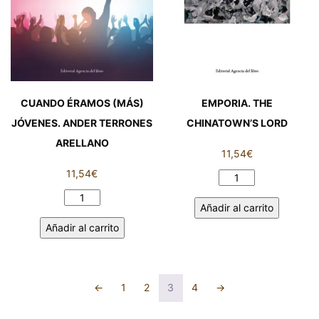
CUANDO ÉRAMOS (MÁS)
EMPORIA. THE
JÓVENES. ANDER TERRONES
CHINATOWN’S LORD
ARELLANO
11,54
€
11,54
€
EMPORIA.
THE
CUANDO
Añadir al carrito
CHINATOWN’S
ÉRAMOS
Añadir al carrito
LORD
(MÁS)
cantidad
JÓVENES.
ANDER
TERRONES
←
1
2
3
4
→
ARELLANO
cantidad