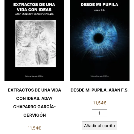
RELOJES.
GIAN
MARCO
SETTEMBRINI
cantidad
EXTRACTOS DE UNA VIDA
DESDE MI PUPILA. ARAN F.S.
CON IDEAS. ADAY
11,54
€
CHAPARRO GARCÍA-
DESDE
CERVIGÓN
MI
Añadir al carrito
PUPILA.
11,54
€