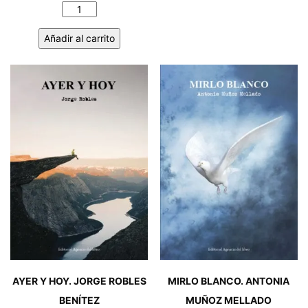
ARAN
EXTRACTOS
F.S.
DE
cantidad
Añadir al carrito
UNA
VIDA
CON
IDEAS.
ADAY
CHAPARRO
GARCÍA-
CERVIGÓN
cantidad
AYER Y HOY. JORGE ROBLES
MIRLO BLANCO. ANTONIA
BENÍTEZ
MUÑOZ MELLADO