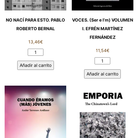
NO NACÍ PARA ESTO. PABLO
VOCES. (Ser e I’m) VOLUMEN
ROBERTO BERNAL
I. EFRÉN MARTÍNEZ
FERNÁNDEZ
13,46
€
11,54
€
NO
NACÍ
VOCES.
Añadir al carrito
PARA
(Ser
Añadir al carrito
ESTO.
e
PABLO
I’m)
ROBERTO
VOLUMEN
BERNAL
I.
cantidad
EFRÉN
MARTÍNEZ
FERNÁNDEZ
cantidad