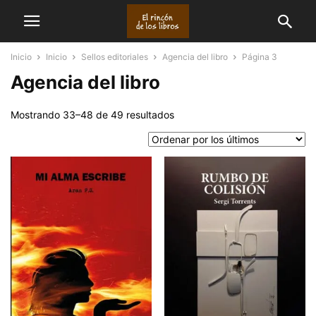
Inicio
Inicio
Sellos editoriales
Agencia del libro
Página 3
Agencia del libro
Ordenado
Mostrando 33–48 de 49 resultados
por
los
últimos