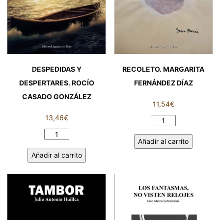
DESPEDIDAS Y
RECOLETO. MARGARITA
DESPERTARES. ROCÍO
FERNÁNDEZ DÍAZ
CASADO GONZÁLEZ
11,54
€
13,46
€
RECOLETO.
MARGARITA
DESPEDIDAS
Añadir al carrito
FERNÁNDEZ
Y
Añadir al carrito
DÍAZ
DESPERTARES.
cantidad
ROCÍO
CASADO
GONZÁLEZ
cantidad