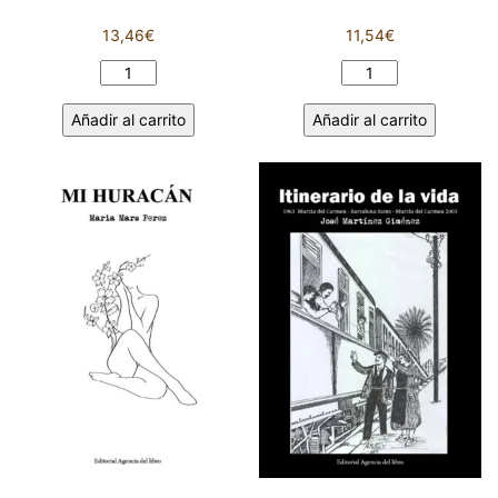
13,46
€
11,54
€
AYER
MIRLO
Y
BLANCO.
Añadir al carrito
Añadir al carrito
HOY.
ANTONIA
JORGE
MUÑOZ
ROBLES
MELLADO
BENÍTEZ
cantidad
cantidad