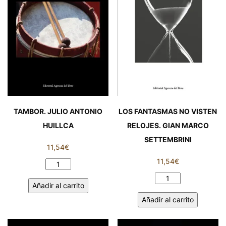
TAMBOR. JULIO ANTONIO
LOS FANTASMAS NO VISTEN
HUILLCA
RELOJES. GIAN MARCO
SETTEMBRINI
11,54
€
11,54
€
TAMBOR.
JULIO
LOS
Añadir al carrito
ANTONIO
FANTASMAS
Añadir al carrito
HUILLCA
NO
cantidad
VISTEN