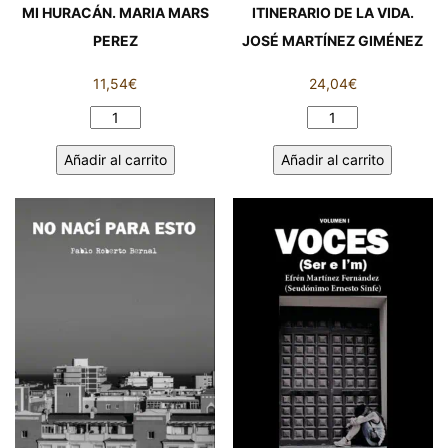
MI HURACÁN. MARIA MARS
ITINERARIO DE LA VIDA.
PEREZ
JOSÉ MARTÍNEZ GIMÉNEZ
11,54
€
24,04
€
MI
ITINERARIO
HURACÁN.
DE
Añadir al carrito
Añadir al carrito
MARIA
LA
MARS
VIDA.
PEREZ
JOSÉ
cantidad
MARTÍNEZ
GIMÉNEZ
cantidad