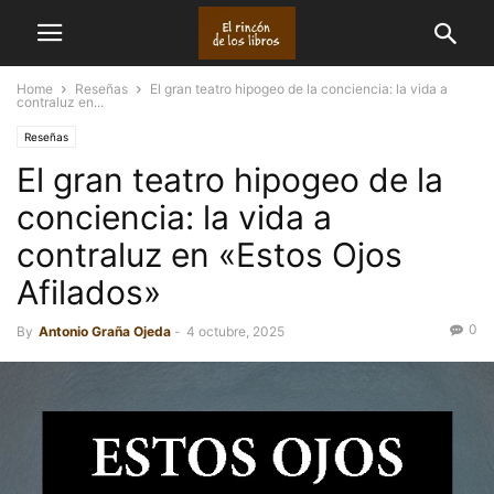
Home
Reseñas
El gran teatro hipogeo de la conciencia: la vida a
contraluz en...
Reseñas
El gran teatro hipogeo de la
conciencia: la vida a
contraluz en «Estos Ojos
Afilados»
0
By
Antonio Graña Ojeda
-
4 octubre, 2025