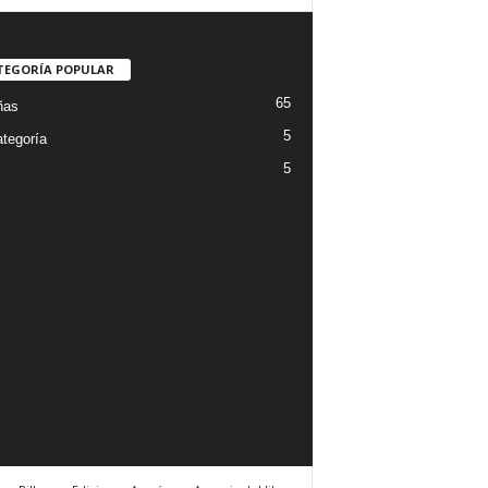
TEGORÍA POPULAR
65
ñas
5
ategoría
5