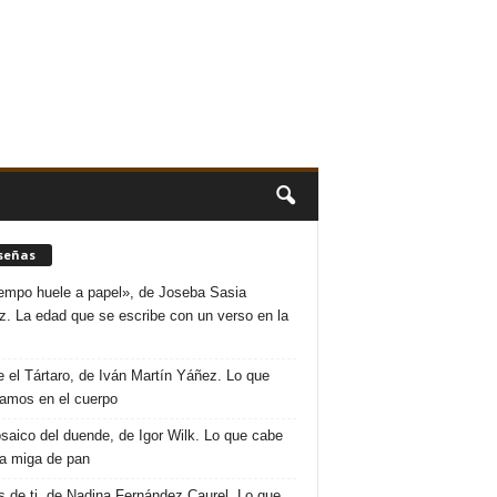
señas
iempo huele a papel», de Joseba Sasia
. La edad que se escribe con un verso en la
 el Tártaro, de Iván Martín Yáñez. Lo que
amos en el cuerpo
saico del duende, de Igor Wilk. Lo que cabe
a miga de pan
s de ti, de Nadina Fernández Caurel. Lo que