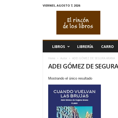
VIERNES, AGOSTO 7, 2026
E
l
r
i
n
c
ó
LIBROS
LIBRERÍA
CARRO
n
d
Home
Autor
ADEI GÓMEZ DE SEGURA ARANA
e
ADEI GÓMEZ DE SEGUR
l
o
s
Mostrando el único resultado
l
i
b
r
o
s