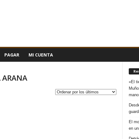
PAGAR
MI CUENTA
Re
A ARANA
«El t
Muñoz
mano
Desde
guard
El mo
en un
Detrá