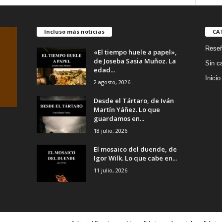
Incluso más noticias
CA
Rese
«El tiempo huele a papel»,
de Joseba Sasia Muñoz. La
Sin c
edad...
Inicio
2 agosto, 2026
Desde el Tártaro, de Iván
Martín Yáñez. Lo que
guardamos en...
18 julio, 2026
El mosaico del duende, de
Igor Wilk. Lo que cabe en...
11 julio, 2026