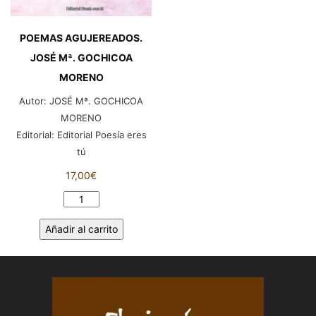
POEMAS AGUJEREADOS.
JOSÉ Mª. GOCHICOA
MORENO
Autor:
JOSÉ Mª. GOCHICOA
MORENO
Editorial:
Editorial Poesía eres
tú
17,00
€
POEMAS
AGUJEREADOS.
Añadir al carrito
JOSÉ
Mª.
GOCHICOA
MORENO
cantidad