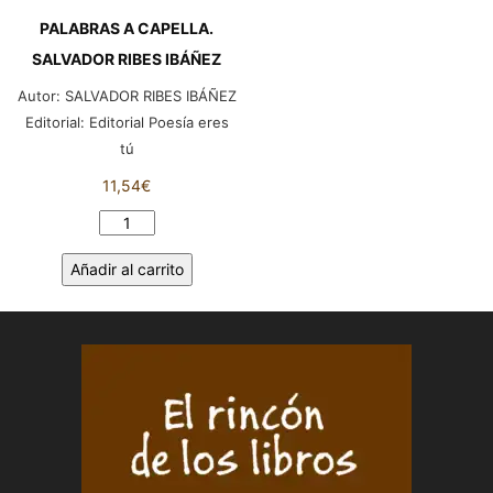
PALABRAS A CAPELLA.
SALVADOR RIBES IBÁÑEZ
Autor:
SALVADOR RIBES IBÁÑEZ
Editorial:
Editorial Poesía eres
tú
11,54
€
PALABRAS
A
Añadir al carrito
CAPELLA.
SALVADOR
RIBES
IBÁÑEZ
cantidad