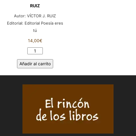
RUIZ
Autor:
VÍCTOR J. RUIZ
Editorial:
Editorial Poesía eres
tú
14,00
€
MILES
DE
Añadir al carrito
HOJAS
BLANCAS
CAEN
DEL
CIELO.
VÍCTOR
J.
RUIZ
cantidad