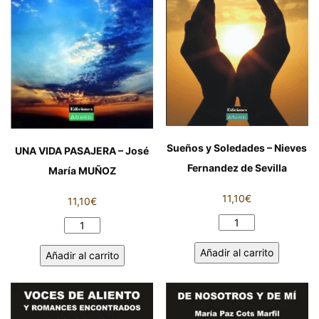
Pablo
MÉNDEZ
cantidad
Sueños y Soledades – Nieves
UNA VIDA PASAJERA – José
Fernandez de Sevilla
María MUÑOZ
11,10
€
11,10
€
Sueños
UNA
y
VIDA
Añadir al carrito
Añadir al carrito
Soledades
PASAJERA
-
-
Nieves
José
Fernandez
María