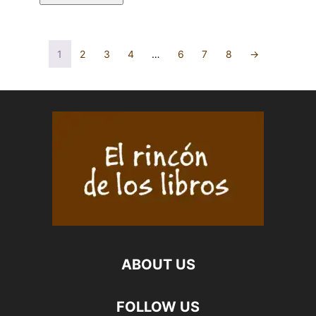
MÍ.
Y
MARÍA
ROMANCES
PAZ
ENCONTRADOS.
1
2
3
4
…
6
7
8
→
COTS
RUBÉN
MARFIL
COIRAS
cantidad
SOTO
cantidad
ABOUT US
FOLLOW US