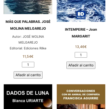
MÁS QUE PALABRAS. JOSÉ
MOLINA MELGAREJO
INTEMPERIE – Joan
MARGARIT
Autor:
JOSÉ MOLINA
MELGAREJO
13,46
€
Editorial:
Ediciones Rilke
INTEMPERIE
11,54
€
-
MÁS
Añadir al carrito
Joan
QUE
MARGARIT
Añadir al carrito
PALABRAS.
cantidad
JOSÉ
MOLINA
MELGAREJO
cantidad