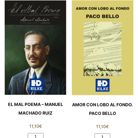
cantidad
de
compañía
-
Francisca
Aguirre
cantidad
EL MAL POEMA – MANUEL
AMOR CON LOBO AL FONDO.
MACHADO RUIZ
PACO BELLO
11,10
€
11,10
€
EL
AMOR