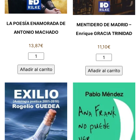
LA POESÍA ENAMORADA DE
MENTIDERO DE MADRID –
ANTONIO MACHADO
Enrique GRACIA TRINIDAD
13,87
€
11,10
€
LA
MENTIDERO
POESÍA
DE
Añadir al carrito
Añadir al carrito
ENAMORADA
MADRID
DE
-
ANTONIO
Enrique
MACHADO
GRACIA
cantidad
TRINIDAD
cantidad