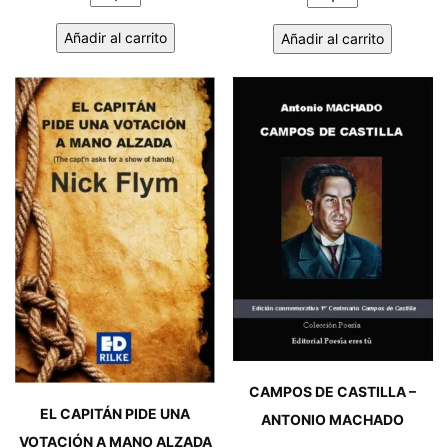
MAL
CON
Añadir al carrito
Añadir al carrito
POEMA
LOBO
-
AL
MANUEL
FONDO.
MACHADO
PACO
RUIZ
BELLO
cantidad
cantidad
CAMPOS DE CASTILLA –
EL CAPITÁN PIDE UNA
ANTONIO MACHADO
VOTACIÓN A MANO ALZADA