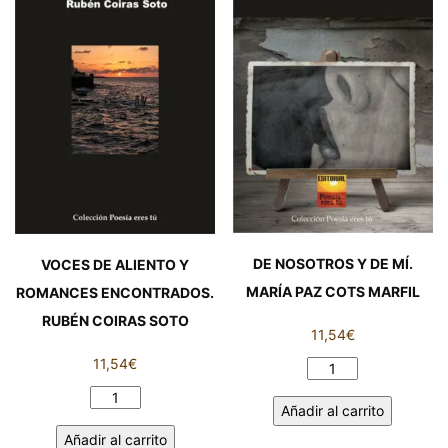
de
MUÑOZ
Sevilla
cantidad
cantidad
DE NOSOTROS Y DE MÍ.
VOCES DE ALIENTO Y
MARÍA PAZ COTS MARFIL
ROMANCES ENCONTRADOS.
RUBÉN COIRAS SOTO
11,54
€
11,54
€
DE
NOSOTROS
VOCES
Añadir al carrito
Y
DE
DE
Añadir al carrito
ALIENTO