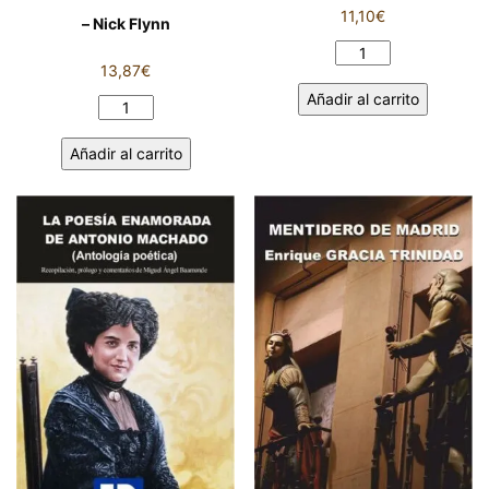
11,10
€
– Nick Flynn
CAMPOS
13,87
€
DE
Añadir al carrito
CASTILLA
EL
-
CAPITÁN
Añadir al carrito
ANTONIO
PIDE
MACHADO
UNA
cantidad
VOTACIÓN
A
MANO
ALZADA
-
Nick
Flynn
cantidad