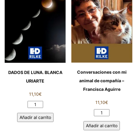
Conversaciones con mi
DADOS DE LUNA. BLANCA
animal de compañía –
URIARTE
Francisca Aguirre
11,10
€
11,10
€
DADOS
DE
Conversaciones
Añadir al carrito
LUNA.
con
Añadir al carrito
BLANCA
mi
URIARTE
animal