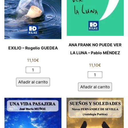
ANA FRANK NO PUEDE VER
EXILIO – Rogelio GUEDEA
LA LUNA – Pablo MÉNDEZ
11,10
€
11,10
€
EXILIO
ANA
-
FRANK
Añadir al carrito
Rogelio
Añadir al carrito
NO
GUEDEA
PUEDE
cantidad
VER
LA
LUNA
-