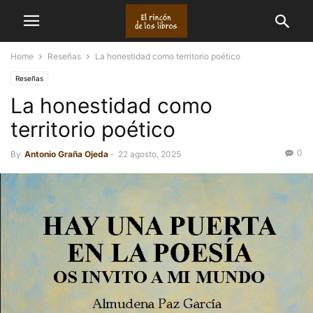
Home
Reseñas
La honestidad como territorio poético
Reseñas
La honestidad como
territorio poético
0
By
Antonio Graña Ojeda
-
22 agosto, 2025