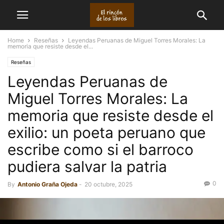
Home
Reseñas
Leyendas Peruanas de Miguel Torres Morales: La
memoria que resiste desde el...
Reseñas
Leyendas Peruanas de
Miguel Torres Morales: La
memoria que resiste desde el
exilio: un poeta peruano que
escribe como si el barroco
pudiera salvar la patria
0
By
Antonio Graña Ojeda
-
20 octubre, 2025