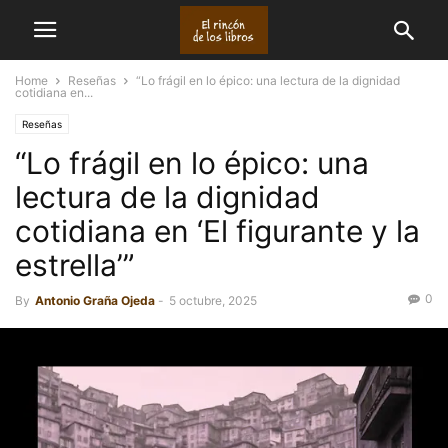
Home
Reseñas
“Lo frágil en lo épico: una lectura de la dignidad
cotidiana en...
Reseñas
“Lo frágil en lo épico: una
lectura de la dignidad
cotidiana en ‘El figurante y la
estrella’”
0
By
Antonio Graña Ojeda
-
5 octubre, 2025