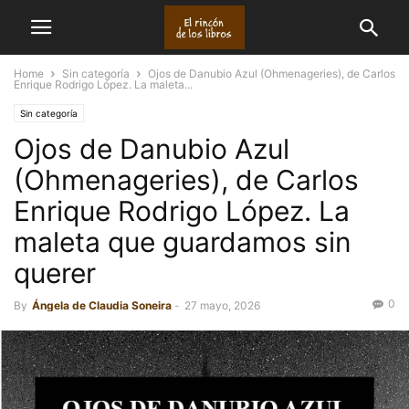
Home
Sin categoría
Ojos de Danubio Azul (Ohmenageries), de Carlos
Enrique Rodrigo López. La maleta...
Sin categoría
Ojos de Danubio Azul
(Ohmenageries), de Carlos
Enrique Rodrigo López. La
maleta que guardamos sin
querer
0
By
Ángela de Claudia Soneira
-
27 mayo, 2026