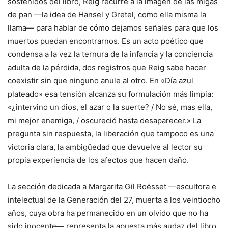
sostenidos del libro, Reig recurre a la imagen de las migas
de pan —la idea de Hansel y Gretel, como ella misma la
llama— para hablar de cómo dejamos señales para que los
muertos puedan encontrarnos. Es un acto poético que
condensa a la vez la ternura de la infancia y la conciencia
adulta de la pérdida, dos registros que Reig sabe hacer
coexistir sin que ninguno anule al otro. En «Día azul
plateado» esa tensión alcanza su formulación más limpia:
«¿intervino un dios, el azar o la suerte? / No sé, mas ella,
mi mejor enemiga, / oscureció hasta desaparecer.» La
pregunta sin respuesta, la liberación que tampoco es una
victoria clara, la ambigüedad que devuelve al lector su
propia experiencia de los afectos que hacen daño.
La sección dedicada a Margarita Gil Roësset —escultora e
intelectual de la Generación del 27, muerta a los veintiocho
años, cuya obra ha permanecido en un olvido que no ha
sido inocente— representa la apuesta más audaz del libro.