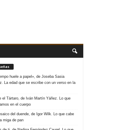
señas
iempo huele a papel», de Joseba Sasia
. La edad que se escribe con un verso en la
 el Tártaro, de Iván Martín Yáñez. Lo que
amos en el cuerpo
saico del duende, de Igor Wilk. Lo que cabe
a miga de pan
s de ti, de Nadina Fernández Caurel. Lo que