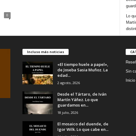
guard
0
Lo qu
Martí
distin
Incluso más noticias
CA
Rese
«El tiempo huele a papel»,
de Joseba Sasia Muñoz. La
Sin c
edad...
Inicio
2 agosto, 2026
Desde el Tártaro, de Iván
Martín Yáñez. Lo que
guardamos en...
18 julio, 2026
El mosaico del duende, de
Igor Wilk. Lo que cabe en...