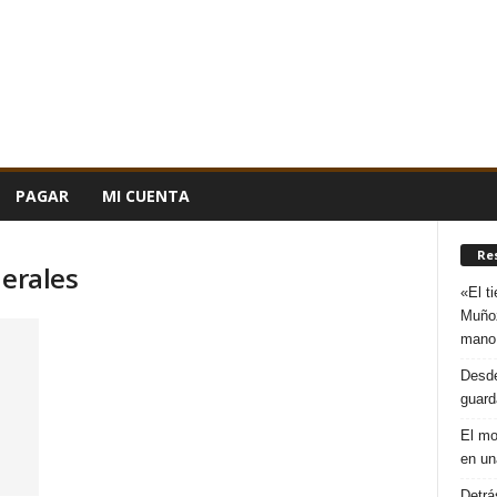
PAGAR
MI CUENTA
Re
nerales
«El t
Muñoz
mano
Desde
guard
El mo
en un
Detrá