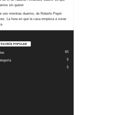
amos sin querer
e veo mientras duermo, de Roberto Pepió
nez. La hora en que la casa empieza a sonar
ta
TEGORÍA POPULAR
65
ñas
5
ategoría
5