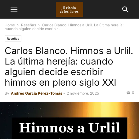
Home
Reseñas
Carlos Blanco. Himnos a Urlil. La última herejía:
cuando alguien decide escribir...
Reseñas
Carlos Blanco. Himnos a Urlil.
La última herejía: cuando
alguien decide escribir
himnos en pleno siglo XXI
0
By
Andrés García Pérez-Tomás
-
2 noviembre, 2025