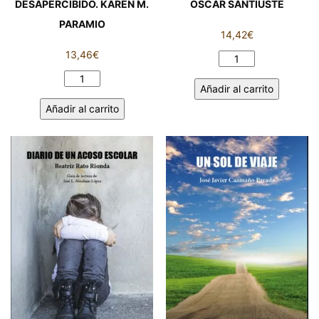
DESAPERCIBIDO. KAREN M.
ÓSCAR SANTIUSTE
PARAMIO
14,42
€
13,46
€
EN
BUSCA
EL
Añadir al carrito
DEL
HOMBRE
Añadir al carrito
PLADUR.
QUE
ÓSCAR
PASABA
SANTIUSTE
DESAPERCIBIDO.
cantidad
KAREN
M.
PARAMIO
cantidad