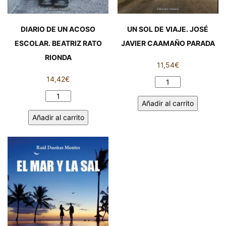
DIARIO DE UN ACOSO
UN SOL DE VIAJE. JOSÉ
ESCOLAR. BEATRIZ RATO
JAVIER CAAMAÑO PARADA
RIONDA
11,54
€
14,42
€
UN
SOL
DIARIO
Añadir al carrito
DE
DE
Añadir al carrito
VIAJE.
UN
JOSÉ
ACOSO
JAVIER
ESCOLAR.
CAAMAÑO
BEATRIZ
PARADA
RATO
cantidad
RIONDA
cantidad