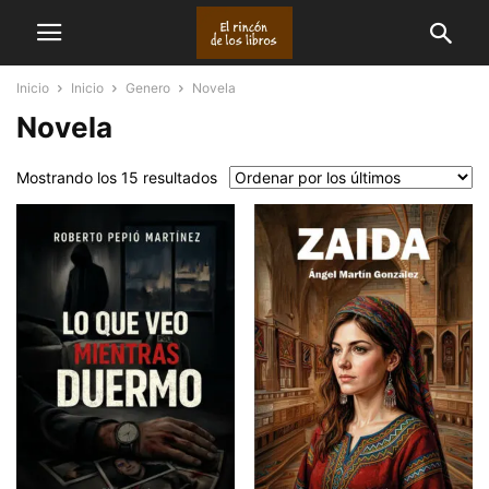
Inicio
Inicio
Genero
Novela
Novela
Ordenado
Mostrando los 15 resultados
por
los
últimos