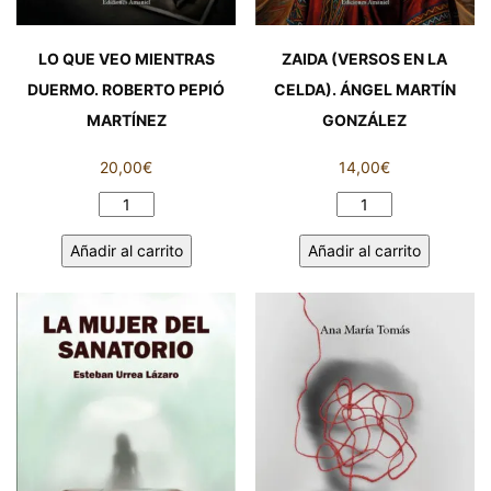
LO QUE VEO MIENTRAS
ZAIDA (VERSOS EN LA
DUERMO. ROBERTO PEPIÓ
CELDA). ÁNGEL MARTÍN
MARTÍNEZ
GONZÁLEZ
20,00
€
14,00
€
LO
ZAIDA
QUE
(VERSOS
Añadir al carrito
Añadir al carrito
VEO
EN
MIENTRAS
LA
DUERMO.
CELDA).
ROBERTO
ÁNGEL
PEPIÓ
MARTÍN
MARTÍNEZ
GONZÁLEZ
cantidad
cantidad