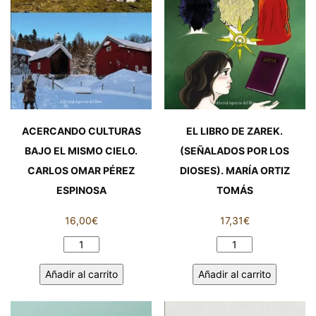
ACERCANDO CULTURAS
EL LIBRO DE ZAREK.
BAJO EL MISMO CIELO.
(SEÑALADOS POR LOS
CARLOS OMAR PÉREZ
DIOSES). MARÍA ORTIZ
ESPINOSA
TOMÁS
16,00
€
17,31
€
ACERCANDO
EL
CULTURAS
LIBRO
Añadir al carrito
Añadir al carrito
BAJO
DE
EL
ZAREK.
MISMO
(SEÑALADOS