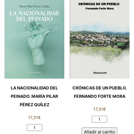
CIELO.
POR
CARLOS
LOS
OMAR
DIOSES).
PÉREZ
MARÍA
ESPINOSA
ORTIZ
cantidad
TOMÁS
cantidad
LA NACIONALIDAD DEL
CRÓNICAS DE UN PUEBLO.
PEINADO. MARÍA PILAR
FERNANDO FORTE MORA
PÉREZ QUÍLEZ
17,31
€
17,31
€
CRÓNICAS
DE
LA
Añadir al carrito
UN