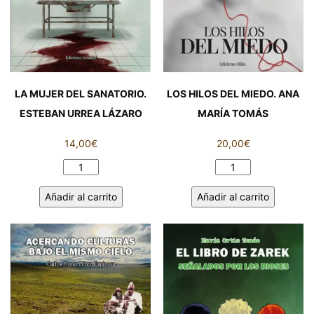
LA MUJER DEL SANATORIO.
LOS HILOS DEL MIEDO. ANA
ESTEBAN URREA LÁZARO
MARÍA TOMÁS
14,00
€
20,00
€
LA
LOS
MUJER
HILOS
Añadir al carrito
Añadir al carrito
DEL
DEL
SANATORIO.
MIEDO.
ESTEBAN
ANA
URREA
MARÍA
LÁZARO
TOMÁS
cantidad
cantidad