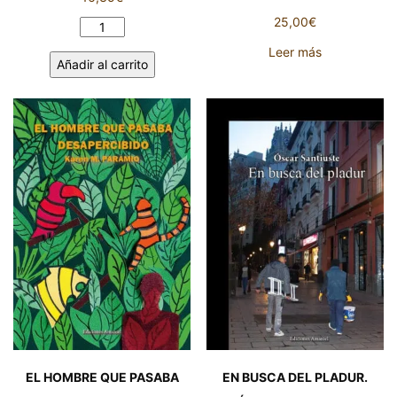
25,00
€
AFFORT.
FRANCISCO
Leer más
Añadir al carrito
CÁRDENAS
POLONIO
cantidad
EL HOMBRE QUE PASABA
EN BUSCA DEL PLADUR.