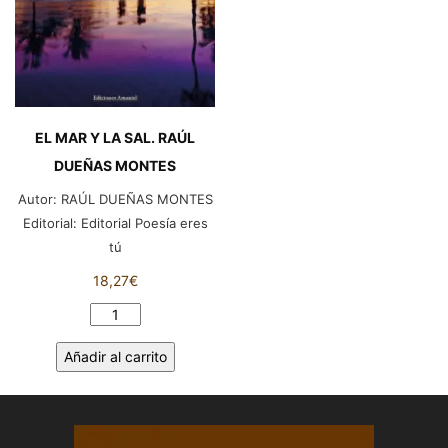
EL MAR Y LA SAL. RAÚL
DUEÑAS MONTES
Autor:
RAÚL DUEÑAS MONTES
Editorial:
Editorial Poesía eres
tú
18,27
€
EL
MAR
Añadir al carrito
Y
LA
SAL.
RAÚL