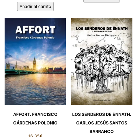
NACIONALIDAD
Añadir al carrito
PUEBLO.
DEL
FERNANDO
PEINADO.
FORTE
MARÍA
MORA
PILAR
cantidad
PÉREZ
QUÍLEZ
cantidad
AFFORT. FRANCISCO
LOS SENDEROS DE ÉNNATH.
CÁRDENAS POLONIO
CARLOS JESÚS SANTOS
BARRANCO
16,35
€