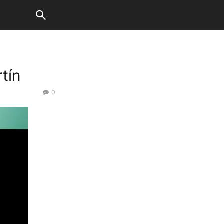
tín
0