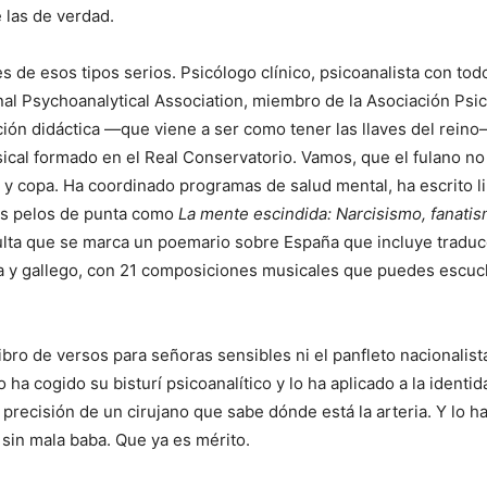
 las de verdad.
 de esos tipos serios. Psicólogo clínico, psicoanalista con tod
onal Psychoanalytical Association, miembro de la Asociación Psic
ión didáctica —que viene a ser como tener las llaves del reino
cal formado en el Real Conservatorio. Vamos, que el fulano no
 y copa. Ha coordinado programas de salud mental, ha escrito li
os pelos de punta como
La mente escindida: Narcisismo, fanatis
sulta que se marca un poemario sobre España que incluye traduc
ra y gallego, con 21 composiciones musicales que puedes escuc
libro de versos para señoras sensibles ni el panfleto nacionalist
po ha cogido su bisturí psicoanalítico y lo ha aplicado a la identid
 precisión de un cirujano que sabe dónde está la arteria. Y lo h
 sin mala baba. Que ya es mérito.