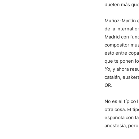
duelen más que
Muñoz-Martín es
de la Internati
Madrid con func
compositor musi
esto entre copa
que te ponen l
Yo
, y ahora re
catalán, euske
QR.
No es el típico 
otra cosa. El ti
española con la
anestesia, pero