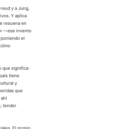
Freud y a Jung,
ivos. Y aplica
ue resuena en
s» —ese invento
 poniendo el
 cómo
 que significa:
país tiene
ultural y
 heridas que
 ahí
, tender
iales. El propio