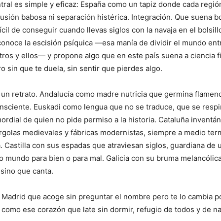
tral es simple y eficaz: España como un tapiz donde cada región
 fusión babosa ni separación histérica. Integración. Que suena b
cil de conseguir cuando llevas siglos con la navaja en el bolsill
noce la escisión psíquica —esa manía de dividir el mundo ent
tros y ellos— y propone algo que en este país suena a ciencia f
o sin que te duela, sin sentir que pierdes algo.
un retrato. Andalucía como madre nutricia que germina flamen
nsciente. Euskadi como lengua que no se traduce, que se respi
mordial de quien no pide permiso a la historia. Cataluña inventá
golas medievales y fábricas modernistas, siempre a medio ter
. Castilla con sus espadas que atraviesan siglos, guardiana de
 mundo para bien o para mal. Galicia con su bruma melancólic
 sino que canta.
. Madrid que acoge sin preguntar el nombre pero te lo cambia 
 como ese corazón que late sin dormir, refugio de todos y de na