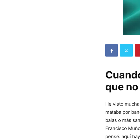
Cuando
que no
He visto muchas
mataba por band
balas o más sa
Francisco Muño
pensé: aquí hay