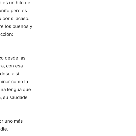
 es un hilo de
onito pero es
o por si acaso.
re los buenos y
icción:
co desde las
ra, con esa
ndose a sí
minar como la
 una lengua que
a, su saudade
por uno más
die.