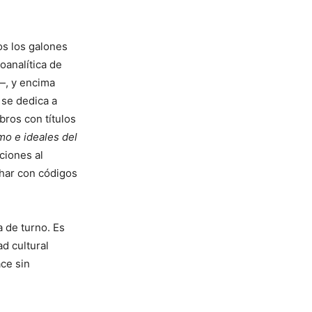
os los galones
oanalítica de
—, y encima
 se dedica a
bros con títulos
mo e ideales del
ciones al
har con códigos
a de turno. Es
ad cultural
ace sin