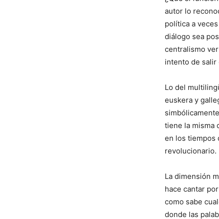
autor lo recono
política a vece
diálogo sea po
centralismo ve
intento de sali
Lo del multilin
euskera y galle
simbólicamente 
tiene la misma 
en los tiempos 
revolucionario.
La dimensión mu
hace cantar por
como sabe cualq
donde las palab