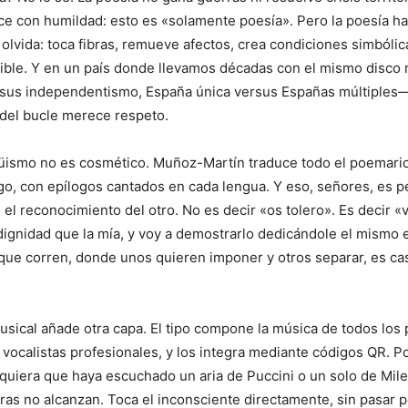
ce con humildad: esto es «solamente poesía». Pero la poesía ha
s olvida: toca fibras, remueve afectos, crea condiciones simbólic
sible. Y en un país donde llevamos décadas con el mismo disco
rsus independentismo, España única versus Españas múltiples—
r del bucle merece respeto.
güismo no es cosmético. Muñoz-Martín traduce todo el poemario 
go, con epílogos cantados en cada lengua. Y eso, señores, es 
el reconocimiento del otro. No es decir «os tolero». Es decir «
dignidad que la mía, y voy a demostrarlo dedicándole el mismo
que corren, donde unos quieren imponer y otros separar, es ca
sical añade otra capa. El tipo compone la música de todos los
 vocalistas profesionales, y los integra mediante códigos QR. P
uiera que haya escuchado un aria de Puccini o un solo de Miles
ras no alcanzan. Toca el inconsciente directamente, sin pasar p