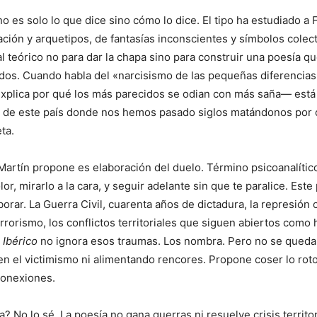
no es solo lo que dice sino cómo lo dice. El tipo ha estudiado a 
ción y arquetipos, de fantasías inconscientes y símbolos colect
l teórico no para dar la chapa sino para construir una poesía q
ndos. Cuando habla del «narcisismo de las pequeñas diferencia
explica por qué los más parecidos se odian con más saña— está
ga de este país donde nos hemos pasado siglos matándonos por
ta.
rtín propone es elaboración del duelo. Término psicoanalítico
or, mirarlo a la cara, y seguir adelante sin que te paralice. Este 
orar. La Guerra Civil, cuarenta años de dictadura, la represión c
terrorismo, los conflictos territoriales que siguen abiertos como
o Ibérico
no ignora esos traumas. Los nombra. Pero no se queda
 el victimismo ni alimentando rencores. Propone coser lo roto
conexiones.
? No lo sé. La poesía no gana guerras ni resuelve crisis territor