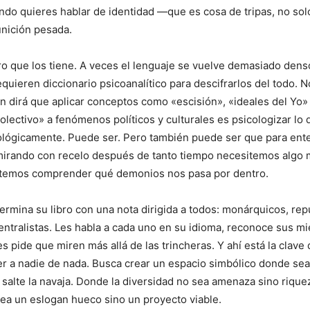
ando quieres hablar de identidad —que es cosa de tripas, no s
unición pesada.
o que los tiene. A veces el lenguaje se vuelve demasiado dens
quieren diccionario psicoanalítico para descifrarlos del todo. N
ien dirá que aplicar conceptos como «escisión», «ideales del Yo»
olectivo» a fenómenos políticos y culturales es psicologizar lo
iológicamente. Puede ser. Pero también puede ser que para ent
irando con recelo después de tanto tiempo necesitemos algo m
sitemos comprender qué demonios nos pasa por dentro.
rmina su libro con una nota dirigida a todos: monárquicos, rep
centralistas. Les habla a cada uno en su idioma, reconoce sus m
s pide que miren más allá de las trincheras. Y ahí está la clave 
r a nadie de nada. Busca crear un espacio simbólico donde sea
 salte la navaja. Donde la diversidad no sea amenaza sino rique
sea un eslogan hueco sino un proyecto viable.