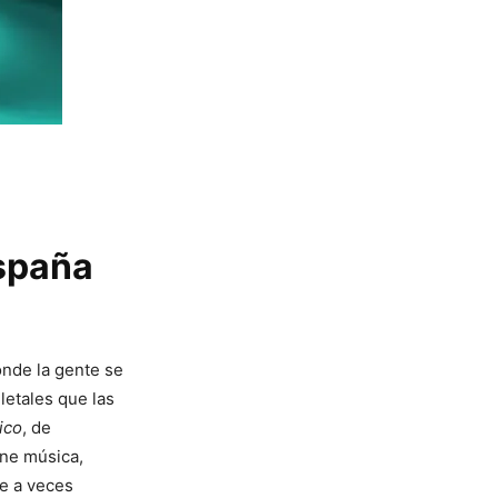
España
onde la gente se
letales que las
rico
, de
ne música,
ue a veces