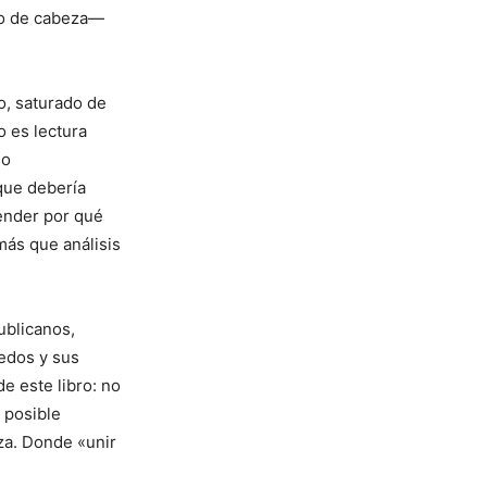
olo de cabeza—
o, saturado de
o es lectura
 o
 que debería
ender por qué
ás que análisis
ublicanos,
iedos y sus
de este libro: no
 posible
za. Donde «unir