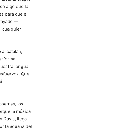
ce algo que la
as para que el
 rayado —
 cualquier
al catalán,
performar
vuestra lengua
 esfuerzo». Que
si
 poemas, los
orque la música,
 Davis, llega
or la aduana del