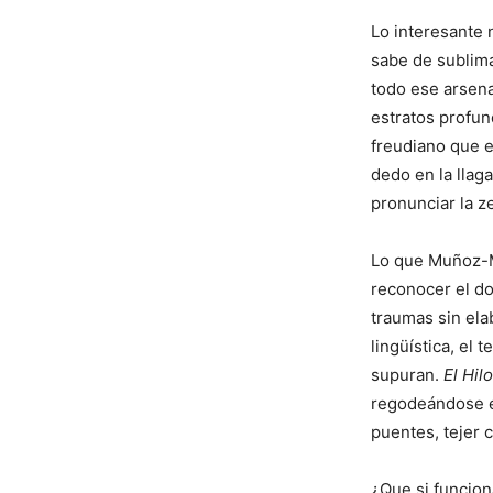
Lo interesante 
sabe de sublima
todo ese arsena
estratos profu
freudiano que 
dedo en la lla
pronunciar la ze
Lo que Muñoz-Ma
reconocer el dol
traumas sin elab
lingüística, el 
supuran.
El Hil
regodeándose en
puentes, tejer 
¿Que si funciona