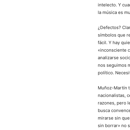
intelecto. Y cu
la música es m
¿Defectos? Clar
símbolos que re
fácil. Y hay qu
«inconsciente c
analizarse soc
nos seguimos m
político. Nece
Muñoz-Martín te
nacionalistas, 
razones, pero le
busca convence
mirarse sin que
sin borrar» no 