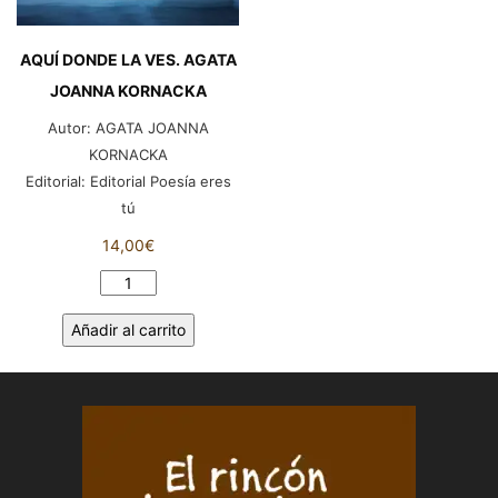
AQUÍ DONDE LA VES. AGATA
JOANNA KORNACKA
Autor:
AGATA JOANNA
KORNACKA
Editorial:
Editorial Poesía eres
tú
14,00
€
AQUÍ
DONDE
Añadir al carrito
LA
VES.
AGATA
JOANNA
KORNACKA
cantidad